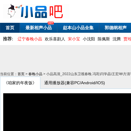
首页
最新相声小品
赵本山小品全集
郭德纲相声
推荐:
辽宁春晚小品
欢乐喜剧人
宋小宝
小沈阳
陈佩斯
沈腾
贾
当前位置：
首页
>
春晚小品
> 小品高清_2022山东卫视春晚 冯巩\闫学晶\王宏坤\
《咱家的年夜饭》
通用播放器(兼容PC/Android/IOS)