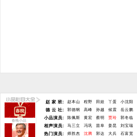
赵 家 班:
赵本山
程野
田娃
丫蛋
小沈阳
德 云 社:
郭德纲
高峰
孙越
候震
岳云鹏
小品演员:
陈佩斯
黄宏
蔡明
贾玲
郭冬临
春晚小品
相声演员:
马三立
冯巩
苗阜
姜昆
刘宝瑞
热门演员:
师胜杰
沈腾
郭达
大兵
石富宽