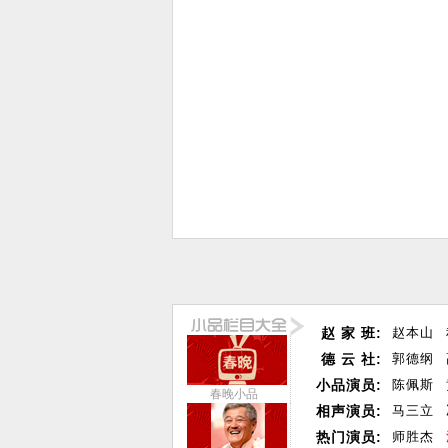
赵 家 班:
赵本山
德 云 社:
郭德纲
小品演员:
陈佩斯
春晚小品
相声演员:
马三立
热门演员:
师胜杰