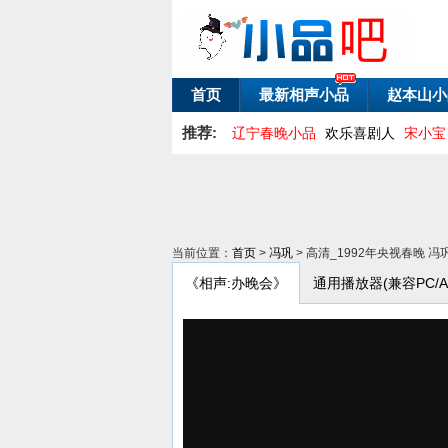
首页
最新相声小品
赵本山小
推荐:
辽宁春晚小品
欢乐喜剧人
宋小宝
当前位置：
首页
>
冯巩
> 高清_1992年央视春晚
《相声:办晚会》
通用播放器(兼容PC/And