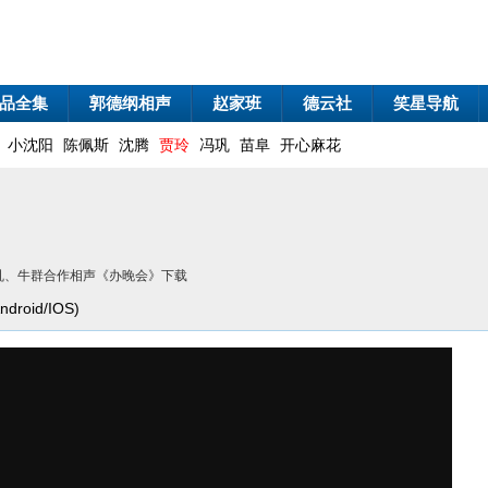
品全集
郭德纲相声
赵家班
德云社
笑星导航
小沈阳
陈佩斯
沈腾
贾玲
冯巩
苗阜
开心麻花
 冯巩、牛群合作相声《办晚会》下载
roid/IOS)