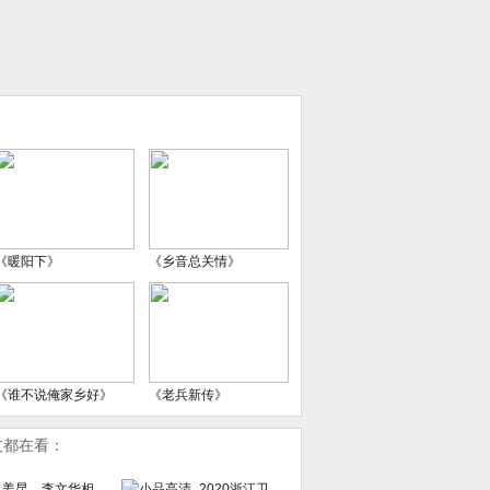
《暖阳下》
《乡音总关情》
《谁不说俺家乡好》
《老兵新传》
友都在看：