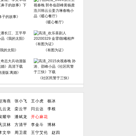
鼻子的故事》
《暖心餐厅》
我的太阳》
《有图为证》
动漫版:离婚》
《社区民警于三快》
赵海燕
张小飞
王小虎
杨冰
孔云龙
栾云平
闫云达
李根
侯耀华
潘斌龙
开心麻花
巩汉林
方清平
李金斗
博林
李文华
周卫星
王宁艾伦
赵四