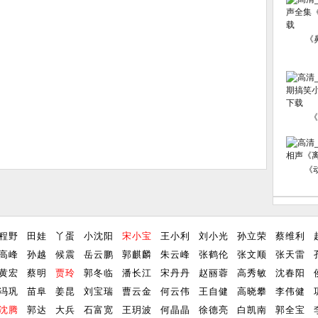
《
《
《
程野
田娃
丫蛋
小沈阳
宋小宝
王小利
刘小光
孙立荣
蔡维利
高峰
孙越
候震
岳云鹏
郭麒麟
朱云峰
张鹤伦
张文顺
张天雷
黄宏
蔡明
贾玲
郭冬临
潘长江
宋丹丹
赵丽蓉
高秀敏
沈春阳
冯巩
苗阜
姜昆
刘宝瑞
曹云金
何云伟
王自健
高晓攀
李伟健
沈腾
郭达
大兵
石富宽
王玥波
何晶晶
徐德亮
白凯南
郭全宝