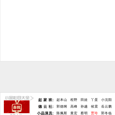
赵 家 班:
赵本山
程野
田娃
丫蛋
小沈阳
德 云 社:
郭德纲
高峰
孙越
候震
岳云鹏
小品演员:
陈佩斯
黄宏
蔡明
贾玲
郭冬临