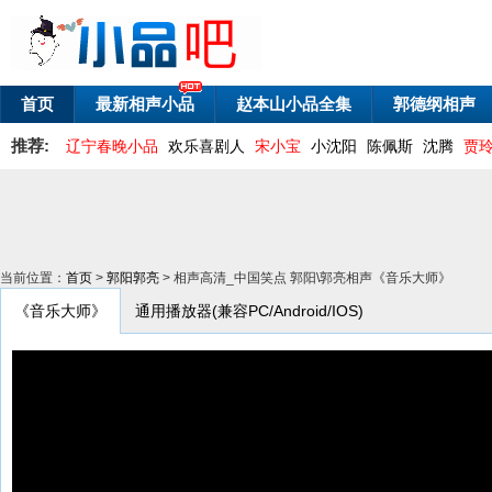
首页
最新相声小品
赵本山小品全集
郭德纲相声
推荐:
辽宁春晚小品
欢乐喜剧人
宋小宝
小沈阳
陈佩斯
沈腾
贾
当前位置：
首页
>
郭阳郭亮
> 相声高清_中国笑点 郭阳\郭亮相声《音乐大师》
《音乐大师》
通用播放器(兼容PC/Android/IOS)