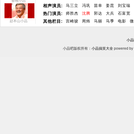
春晚小品
相声演员:
马三立
冯巩
苗阜
姜昆
刘宝瑞
热门演员:
师胜杰
沈腾
郭达
大兵
石富宽
赵本山小品
其他栏目:
宫崎骏
周炜
马丽
马季
电影
微
小品
小品吧版权所有：
小品搞笑大全
powered by