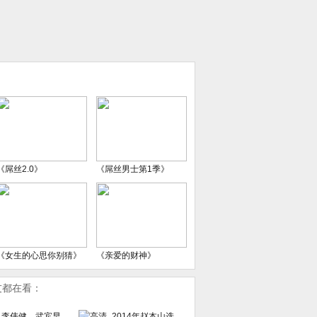
《屌丝2.0》
《屌丝男士第1季》
《女生的心思你别猜》
《亲爱的财神》
友都在看：