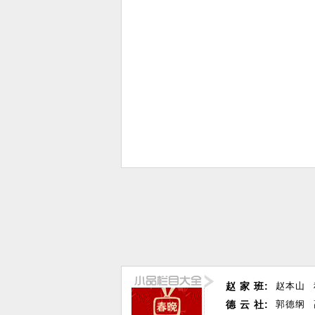
赵 家 班:
赵本山
德 云 社:
郭德纲