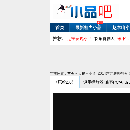
首页
最新相声小品
赵本山小
推荐:
辽宁春晚小品
欢乐喜剧人
宋小宝
当前位置：
首页
>
大鹏
> 高清_2014东方卫视春晚《
《屌丝2.0》
通用播放器(兼容PC/Androi