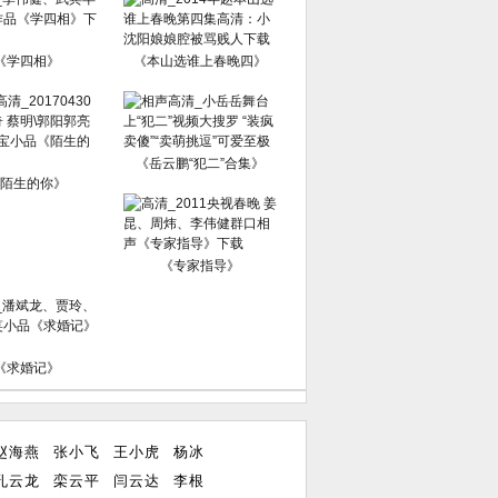
《学四相》
《本山选谁上春晚四》
《岳云鹏“犯二”合集》
陌生的你》
《专家指导》
《求婚记》
赵海燕
张小飞
王小虎
杨冰
孔云龙
栾云平
闫云达
李根