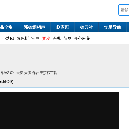
品全集
郭德纲相声
赵家班
德云社
笑星导航
小沈阳
陈佩斯
沈腾
贾玲
冯巩
苗阜
开心麻花
屌丝2.0》 大庆 大鹏 柳岩 于莎莎下载
d/IOS)