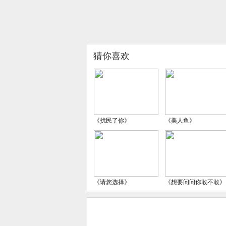
猜你喜欢
《扰民了你》
《美人鱼》
《请您选择》
《想要问问你敢不敢》