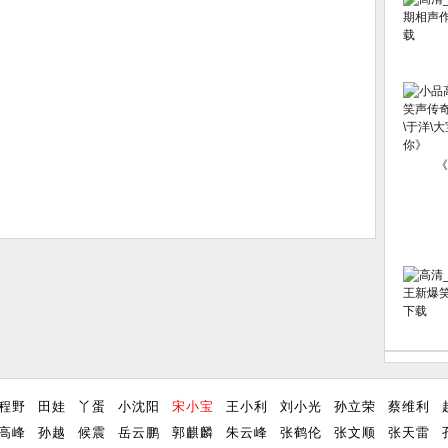
《
程野
田娃
丫蛋
小沈阳
宋小宝
王小利
刘小光
孙立荣
蔡维利
高峰
孙越
候震
岳云鹏
郭麒麟
朱云峰
张鹤伦
张文顺
张天雷