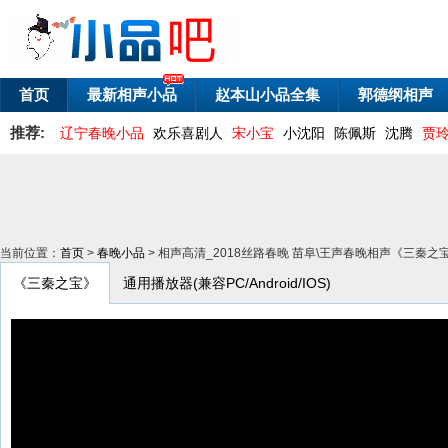
首页
最新相声小品
赵本山小品全集
郭德纲相声
推荐:
辽宁春晚小品
欢乐喜剧人
宋小宝
小沈阳
陈佩斯
沈腾
贾
当前位置：
首页
>
春晚小品
> 相声高清_2018丝路春晚 苗阜\王声春晚相声《三秦之
《三秦之宝》
通用播放器(兼容PC/Android/IOS)