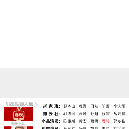
赵 家 班:
赵本山
程野
田娃
丫蛋
小沈阳
德 云 社:
郭德纲
高峰
孙越
候震
岳云鹏
小品演员:
陈佩斯
黄宏
蔡明
贾玲
郭冬临
春晚小品
相声演员:
马三立
冯巩
苗阜
姜昆
刘宝瑞