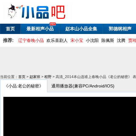
首页
最新相声小品
赵本山小品全集
郭德纲相声
推荐:
辽宁春晚小品
欢乐喜剧人
宋小宝
小沈阳
陈佩斯
沈腾
贾
当前位置：
首页
>
赵家班
>
程野
> 高清_2014本山选谁上春晚小品《老公的秘密》 
《小品:老公的秘密》
通用播放器(兼容PC/Android/IOS)