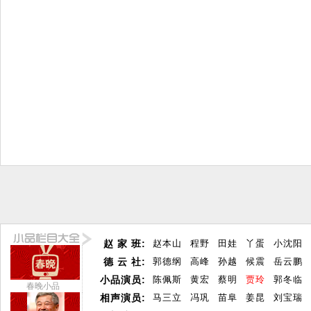
赵 家 班:
赵本山
程野
田娃
丫蛋
小沈阳
德 云 社:
郭德纲
高峰
孙越
候震
岳云鹏
小品演员:
陈佩斯
黄宏
蔡明
贾玲
郭冬临
春晚小品
相声演员:
马三立
冯巩
苗阜
姜昆
刘宝瑞