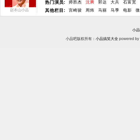
热门演员:
师胜杰
沈腾
郭达
大兵
石富宽
赵本山小品
其他栏目:
宫崎骏
周炜
马丽
马季
电影
微
小品
小品吧版权所有：
小品搞笑大全
powered by