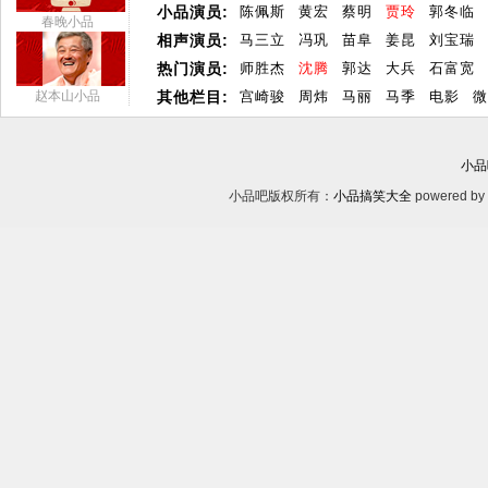
小品演员:
陈佩斯
黄宏
蔡明
贾玲
郭冬临
春晚小品
相声演员:
马三立
冯巩
苗阜
姜昆
刘宝瑞
热门演员:
师胜杰
沈腾
郭达
大兵
石富宽
赵本山小品
其他栏目:
宫崎骏
周炜
马丽
马季
电影
微
小品
小品吧版权所有：
小品搞笑大全
powered by