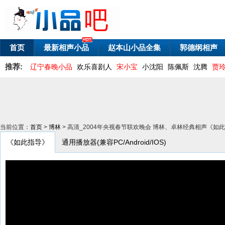
首页
最新相声小品
赵本山小品全集
郭德纲相声
推荐:
辽宁春晚小品
欢乐喜剧人
宋小宝
小沈阳
陈佩斯
沈腾
贾
当前位置：
首页
>
博林
> 高清_2004年央视春节联欢晚会 博林、卓林经典相声《如
《如此指导》
通用播放器(兼容PC/Android/IOS)