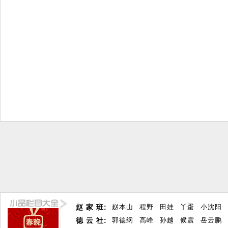
赵 家 班:
赵本山
程野
田娃
丫蛋
小沈阳
德 云 社:
郭德纲
高峰
孙越
候震
岳云鹏