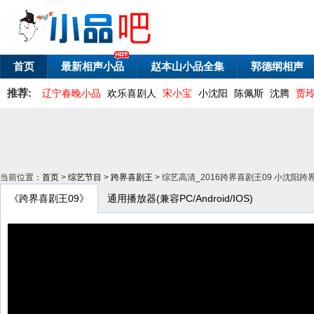
首页
最新相声小品
赵本山小品全集
郭德纲相声
推荐:
辽宁春晚小品
欢乐喜剧人
宋小宝
小沈阳
陈佩斯
沈腾
贾
当前位置：
首页
>
综艺节目
>
跨界喜剧王
> 综艺高清_2016跨界喜剧王09 小沈阳
《跨界喜剧王09》
通用播放器(兼容PC/Android/IOS)