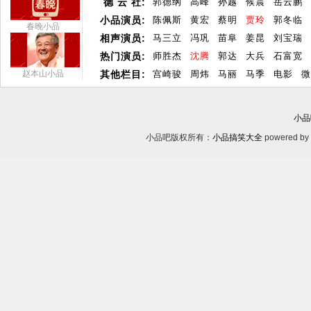
德 云 社:
郭德纲
高峰
孙越
候震
岳云鹏
小品演员:
陈佩斯
黄宏
蔡明
贾玲
郭冬临
春晚小品
相声演员:
马三立
冯巩
苗阜
姜昆
刘宝瑞
热门演员:
师胜杰
沈腾
郭达
大兵
石富宽
赵本山小品
其他栏目:
宫崎骏
周炜
马丽
马季
电影
微
小品
小品吧版权所有：
小品搞笑大全
powered by