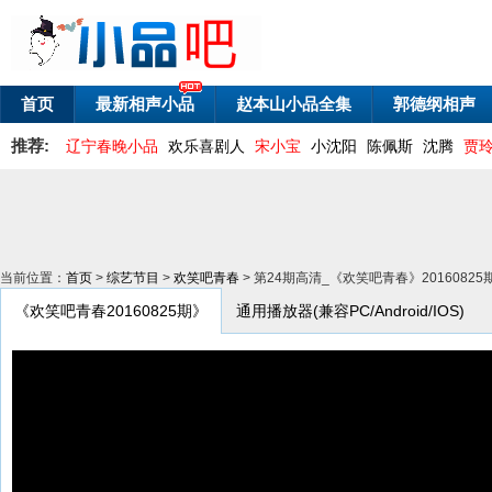
首页
最新相声小品
赵本山小品全集
郭德纲相声
推荐:
辽宁春晚小品
欢乐喜剧人
宋小宝
小沈阳
陈佩斯
沈腾
贾
当前位置：
首页
>
综艺节目
>
欢笑吧青春
> 第24期高清_《欢笑吧青春》201608
《欢笑吧青春20160825期》
通用播放器(兼容PC/Android/IOS)