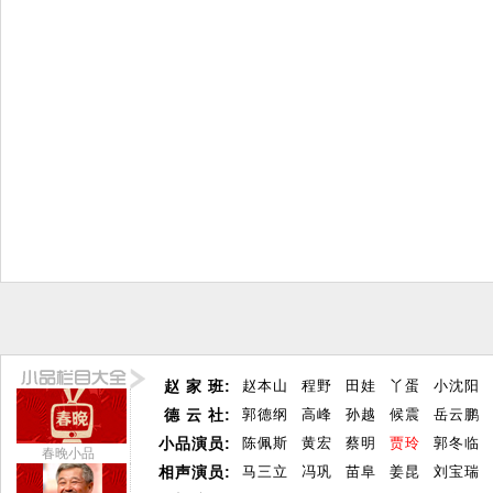
赵 家 班:
赵本山
程野
田娃
丫蛋
小沈阳
德 云 社:
郭德纲
高峰
孙越
候震
岳云鹏
小品演员:
陈佩斯
黄宏
蔡明
贾玲
郭冬临
春晚小品
相声演员:
马三立
冯巩
苗阜
姜昆
刘宝瑞