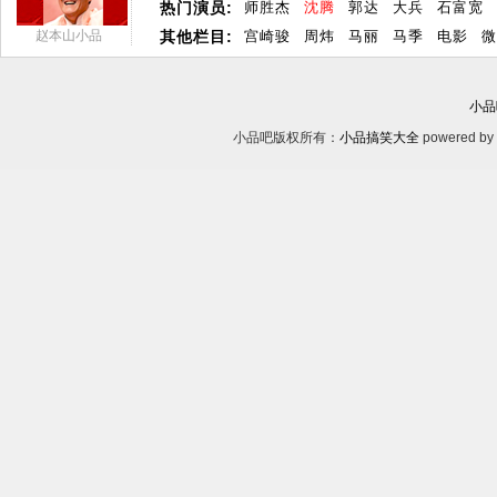
热门演员:
师胜杰
沈腾
郭达
大兵
石富宽
赵本山小品
其他栏目:
宫崎骏
周炜
马丽
马季
电影
微
小品
小品吧版权所有：
小品搞笑大全
powered by