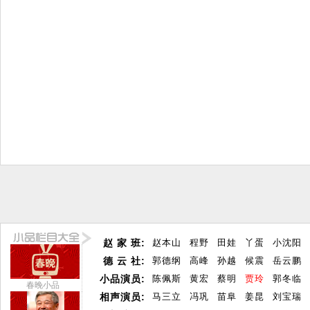
赵 家 班:
赵本山
程野
田娃
丫蛋
小沈阳
德 云 社:
郭德纲
高峰
孙越
候震
岳云鹏
小品演员:
陈佩斯
黄宏
蔡明
贾玲
郭冬临
春晚小品
相声演员:
马三立
冯巩
苗阜
姜昆
刘宝瑞