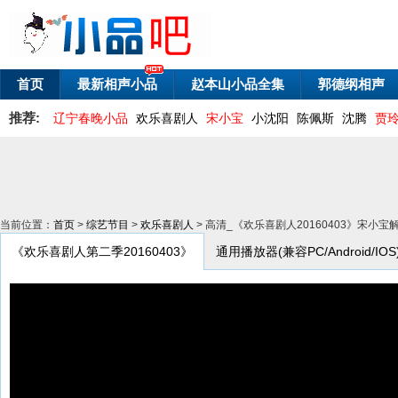
首页
最新相声小品
赵本山小品全集
郭德纲相声
推荐:
辽宁春晚小品
欢乐喜剧人
宋小宝
小沈阳
陈佩斯
沈腾
贾
当前位置：
首页
>
综艺节目
>
欢乐喜剧人
> 高清_《欢乐喜剧人20160403》宋
《欢乐喜剧人第二季20160403》
通用播放器(兼容PC/Android/IOS