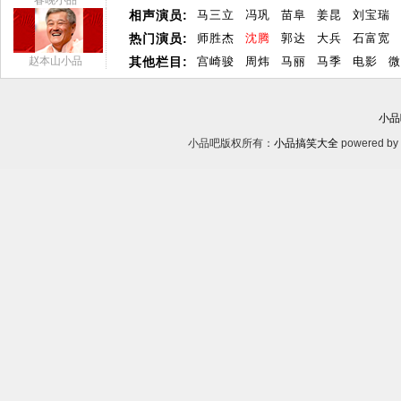
春晚小品
相声演员:
马三立
冯巩
苗阜
姜昆
刘宝瑞
热门演员:
师胜杰
沈腾
郭达
大兵
石富宽
赵本山小品
其他栏目:
宫崎骏
周炜
马丽
马季
电影
微
小品
小品吧版权所有：
小品搞笑大全
powered by