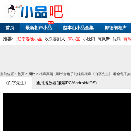
首页
最新相声小品
赵本山小品全集
郭德纲相声
推荐:
辽宁春晚小品
欢乐喜剧人
宋小宝
小沈阳
陈佩斯
沈腾
贾
当前位置：
首页
>
周炜
> 相声高清_周炜\金龟子刘纯燕相声《白字先生》 看金龟子
《白字先生》
通用播放器(兼容PC/Android/IOS)