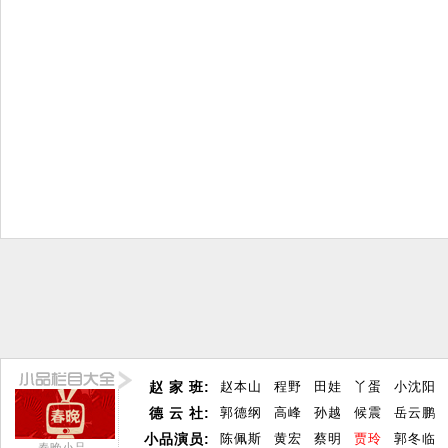
赵 家 班:
赵本山
程野
田娃
丫蛋
小沈阳
德 云 社:
郭德纲
高峰
孙越
候震
岳云鹏
小品演员:
陈佩斯
黄宏
蔡明
贾玲
郭冬临