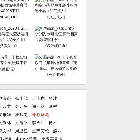
0140306》
《张三其人》
父爱如山》
《说唱绕口令》
《反正话》
《死亡航班》
赵海燕
张小飞
王小虎
杨冰
孔云龙
栾云平
闫云达
李根
侯耀华
潘斌龙
开心麻花
巩汉林
方清平
李金斗
博林
李文华
周卫星
王宁艾伦
赵四
间小调
本山快乐营
欢乐喜剧人