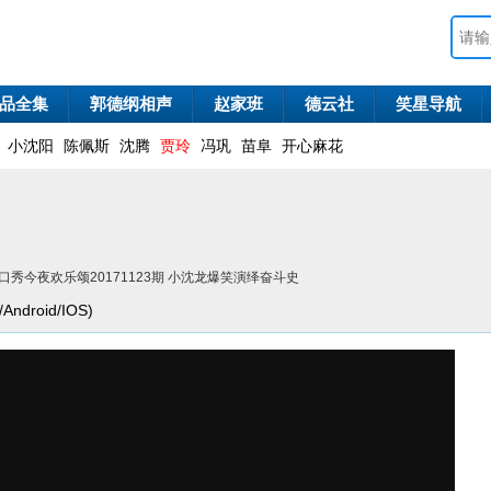
品全集
郭德纲相声
赵家班
德云社
笑星导航
小沈阳
陈佩斯
沈腾
贾玲
冯巩
苗阜
开心麻花
口秀今夜欢乐颂20171123期 小沈龙爆笑演绎奋斗史
droid/IOS)