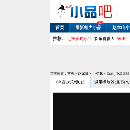
首页
最新相声小品
赵本山小
推荐:
辽宁春晚小品
欢乐喜剧人
宋小宝
当前位置：
首页
>
赵家班
>
小沈龙
> 高清_小沈龙脱
《今夜欢乐颂01》
通用播放器(兼容PC/An