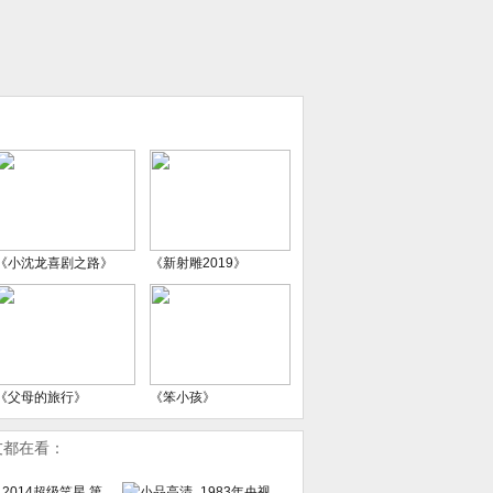
《小沈龙喜剧之路》
《新射雕2019》
《父母的旅行》
《笨小孩》
友都在看：