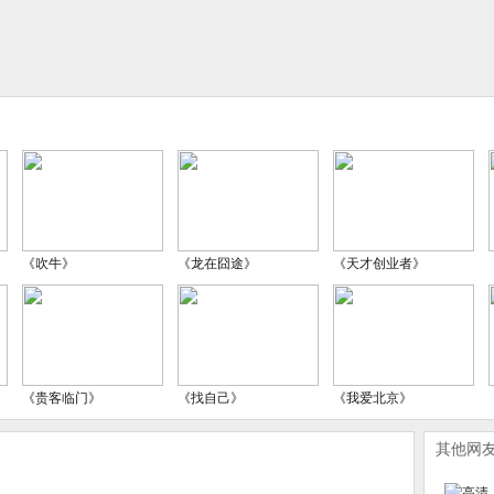
《吹牛》
《龙在囧途》
《天才创业者》
《贵客临门》
《找自己》
《我爱北京》
其他网