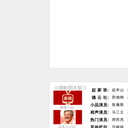
赵 家 班:
赵本山
德 云 社:
郭德纲
小品演员:
陈佩斯
春晚小品
相声演员:
马三立
热门演员:
师胜杰
赵本山小品
其他栏目:
宫崎骏