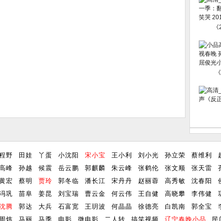
《2
《
程野
田娃
丫蛋
小沈阳
宋小宝
王小利
刘小光
孙立荣
蔡维利
高峰
孙越
候震
岳云鹏
郭麒麟
朱云峰
张鹤伦
张文顺
张天雷
黄宏
蔡明
贾玲
郭冬临
潘长江
宋丹丹
赵丽蓉
高秀敏
沈春阳
冯巩
苗阜
姜昆
刘宝瑞
曹云金
何云伟
王自健
高晓攀
李伟健
沈腾
郭达
大兵
石富宽
王玥波
何晶晶
徐德亮
白凯南
郭全宝
周炜
马丽
马季
电影
微电影
二人转
搞笑视频
辽宁春晚小品
民