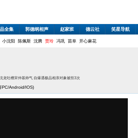
品全集
郭德纲相声
赵家班
德云社
笑星导航
小沈阳
陈佩斯
沈腾
贾玲
冯巩
苗阜
开心麻花
小沈龙吐槽宋仲基帅气 自爆遇极品相亲对象被拒3次
/Android/IOS)