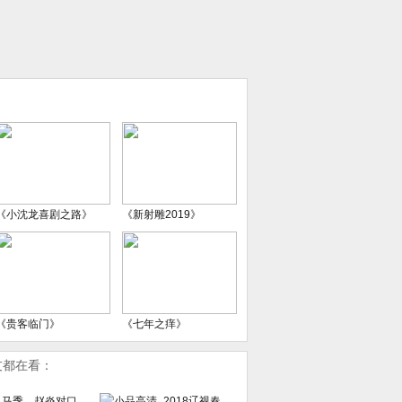
《小沈龙喜剧之路》
《新射雕2019》
《贵客临门》
《七年之痒》
友都在看：