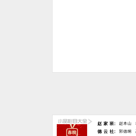
赵 家 班:
赵本山
德 云 社:
郭德纲