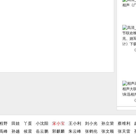
《
《
程野
田娃
丫蛋
小沈阳
宋小宝
王小利
刘小光
孙立荣
蔡维利
高峰
孙越
候震
岳云鹏
郭麒麟
朱云峰
张鹤伦
张文顺
张天雷