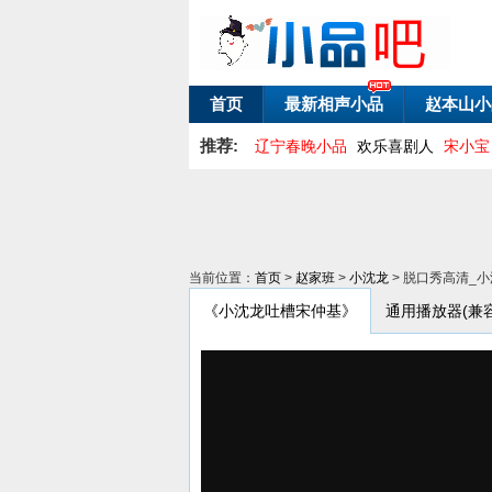
首页
最新相声小品
赵本山小
推荐:
辽宁春晚小品
欢乐喜剧人
宋小宝
当前位置：
首页
>
赵家班
>
小沈龙
> 脱口秀高清_
《小沈龙吐槽宋仲基》
通用播放器(兼容PC