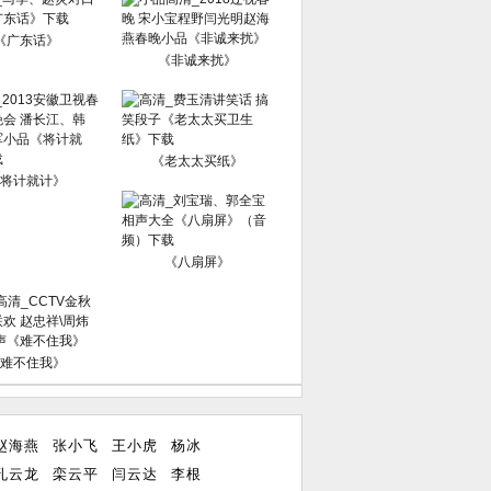
《广东话》
《非诚来扰》
《老太太买纸》
将计就计》
《八扇屏》
难不住我》
赵海燕
张小飞
王小虎
杨冰
孔云龙
栾云平
闫云达
李根