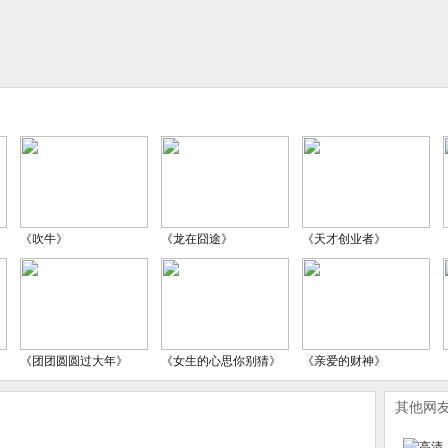
《吹牛》
《龙在囧途》
《天才创业者》
《团团圆圆过大年》
《女生的心思你别猜》
《亲爱的财神》
其他网