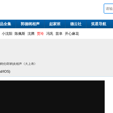
品全集
郭德纲相声
赵家班
德云社
笑星导航
小沈阳
陈佩斯
沈腾
贾玲
冯巩
苗阜
开心麻花
张鹤伦\郎鹤炎相声《大上寿》
/IOS)