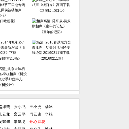
《动漫版:绕口令》
口吐莲花》
《童年的记忆》
到南方2.0版》
《20160211期》
《树没叶》
赵海燕
张小飞
王小虎
杨冰
孔云龙
栾云平
闫云达
李根
侯耀华
潘斌龙
开心麻花