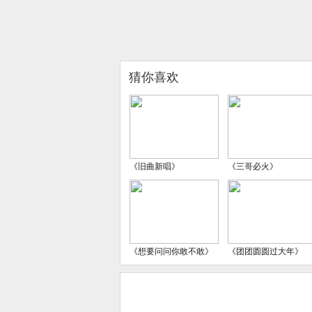
猜你喜欢
《旧曲新唱》
《三哥必火》
《想要问问你敢不敢》
《团团圆圆过大年》