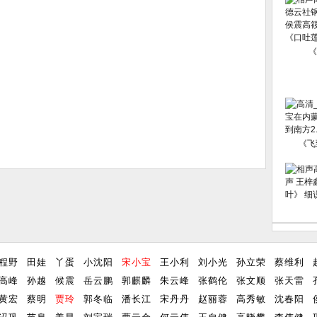
《
《飞
程野
田娃
丫蛋
小沈阳
宋小宝
王小利
刘小光
孙立荣
蔡维利
高峰
孙越
候震
岳云鹏
郭麒麟
朱云峰
张鹤伦
张文顺
张天雷
黄宏
蔡明
贾玲
郭冬临
潘长江
宋丹丹
赵丽蓉
高秀敏
沈春阳