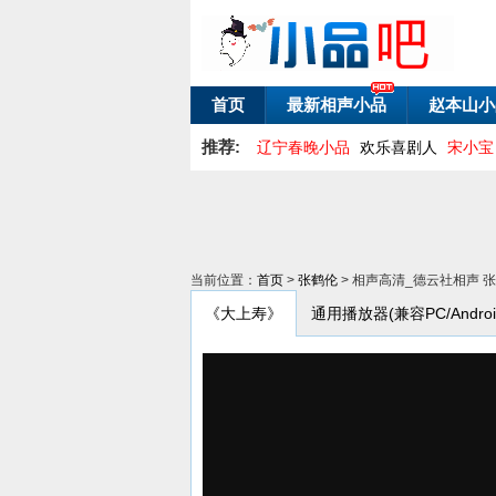
首页
最新相声小品
赵本山小
推荐:
辽宁春晚小品
欢乐喜剧人
宋小宝
当前位置：
首页
>
张鹤伦
> 相声高清_德云社相声 
《大上寿》
通用播放器(兼容PC/Android