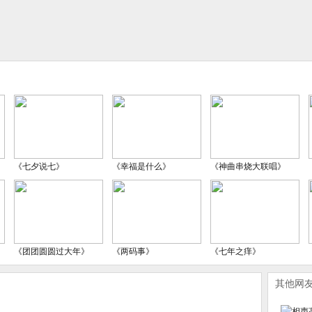
《七夕说七》
《幸福是什么》
《神曲串烧大联唱》
《团团圆圆过大年》
《两码事》
《七年之痒》
其他网