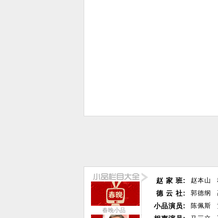
赵 家 班:
赵本山
德 云 社:
郭德纲
小品演员:
陈佩斯
春晚小品