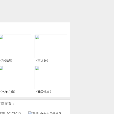
《学韩语》
《三人转》
《七年之痒》
《我爱北京》
友都在看：