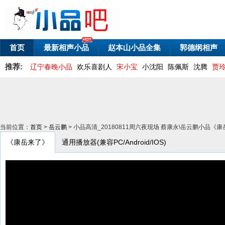
首页
最新相声小品
赵本山小品全集
郭德纲相声
推荐:
辽宁春晚小品
欢乐喜剧人
宋小宝
小沈阳
陈佩斯
沈腾
贾
当前位置：
首页
>
岳云鹏
> 小品高清_20180811周六夜现场 蔡康永\岳云鹏小品
《康岳来了》
通用播放器(兼容PC/Android/IOS)