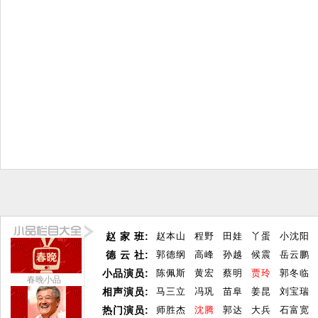
赵 家 班:
赵本山
程野
田娃
丫蛋
小沈阳
德 云 社:
郭德纲
高峰
孙越
候震
岳云鹏
小品演员:
陈佩斯
黄宏
蔡明
贾玲
郭冬临
春晚小品
相声演员:
马三立
冯巩
苗阜
姜昆
刘宝瑞
热门演员:
师胜杰
沈腾
郭达
大兵
石富宽