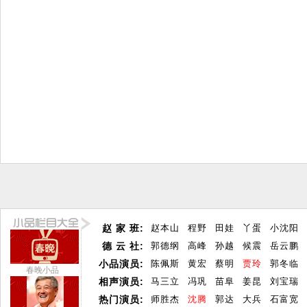
赵 家 班:
赵本山
程野
田娃
丫蛋
小沈阳
德 云 社:
郭德纲
高峰
孙越
候震
岳云鹏
小品演员:
陈佩斯
黄宏
蔡明
贾玲
郭冬临
春晚小品
相声演员:
马三立
冯巩
苗阜
姜昆
刘宝瑞
热门演员:
师胜杰
沈腾
郭达
大兵
石富宽