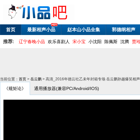
首页
最新相声小品
赵本山小品全集
郭德纲相声
推荐:
辽宁春晚小品
欢乐喜剧人
宋小宝
小沈阳
陈佩斯
沈腾
贾
当前位置：
首页
>
岳云鹏
> 高清_2016年德云社乙未年封箱专场 岳云鹏孙越爆笑相
《规矩论》
通用播放器(兼容PC/Android/IOS)