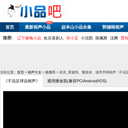
首页
最新相声小品
赵本山小品全集
郭德纲相声
推荐:
辽宁春晚小品
欢乐喜剧人
宋小宝
小沈阳
陈佩斯
沈腾
贾
当前位置：
首页
>
相声大全
>
徐德亮
> 高清_黄健翔、董路徐、德亮早期相声《不说
《不说足球说相声》
通用播放器(兼容PC/Android/IOS)