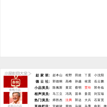
赵 家 班:
赵本山
程野
田娃
丫蛋
小沈阳
德 云 社:
郭德纲
高峰
孙越
候震
岳云鹏
小品演员:
陈佩斯
黄宏
蔡明
贾玲
郭冬临
春晚小品
相声演员:
马三立
冯巩
苗阜
姜昆
刘宝瑞
热门演员:
师胜杰
沈腾
郭达
大兵
石富宽
赵本山小品
其他栏目:
宫崎骏
周炜
马丽
马季
电影
微