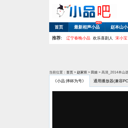
首页
最新相声小品
赵本山小
推荐:
辽宁春晚小品
欢乐喜剧人
宋小宝
当前位置：
首页
>
赵家班
>
田娃
> 高清_2014
《小品:摔杯为号》
通用播放器(兼容PC/An