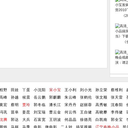
《2
《
程野
田娃
丫蛋
小沈阳
宋小宝
王小利
刘小光
孙立荣
蔡维利
高峰
孙越
候震
岳云鹏
郭麒麟
朱云峰
张鹤伦
张文顺
张天雷
黄宏
蔡明
贾玲
郭冬临
潘长江
宋丹丹
赵丽蓉
高秀敏
沈春阳
冯巩
苗阜
姜昆
刘宝瑞
曹云金
何云伟
王自健
高晓攀
李伟健
沈腾
郭达
大兵
石富宽
王玥波
何晶晶
徐德亮
白凯南
郭全宝
周炜
马丽
马季
电影
微电影
二人转
搞笑视频
辽宁春晚小品
民