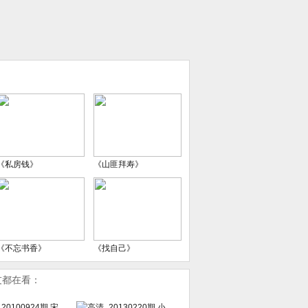
《私房钱》
《山匪拜寿》
《不忘书香》
《找自己》
友都在看：