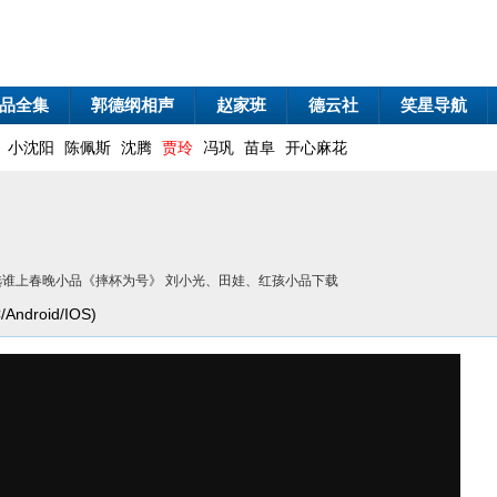
品全集
郭德纲相声
赵家班
德云社
笑星导航
小沈阳
陈佩斯
沈腾
贾玲
冯巩
苗阜
开心麻花
本山选谁上春晚小品《摔杯为号》 刘小光、田娃、红孩小品下载
droid/IOS)