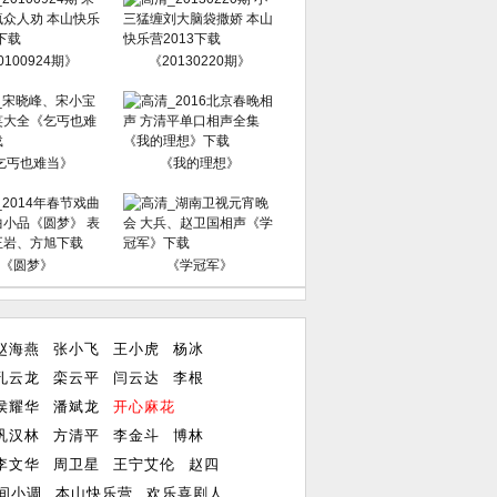
0100924期》
《20130220期》
乞丐也难当》
《我的理想》
《圆梦》
《学冠军》
赵海燕
张小飞
王小虎
杨冰
孔云龙
栾云平
闫云达
李根
侯耀华
潘斌龙
开心麻花
巩汉林
方清平
李金斗
博林
李文华
周卫星
王宁艾伦
赵四
间小调
本山快乐营
欢乐喜剧人