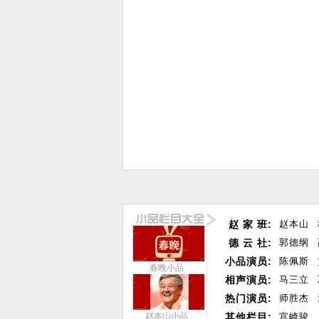
赵 家 班:
赵本山
德 云 社:
郭德纲
小品演员:
陈佩斯
春晚小品
相声演员:
马三立
热门演员:
师胜杰
赵本山小品
其他栏目:
宫崎骏