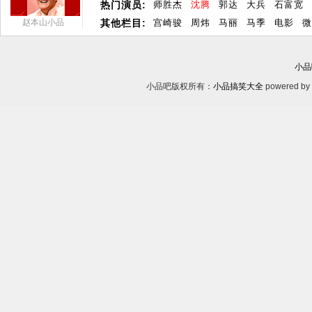
热门演员:
师胜杰
沈腾
郭达
大兵
石富宽
赵本山小品
其他栏目:
宫崎骏
周炜
马丽
马季
电影
微
小品
小品吧版权所有：
小品搞笑大全
powered by