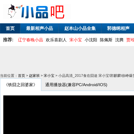
首页
最新相声小品
赵本山小品全集
郭德纲相声
推荐:
辽宁春晚小品
欢乐喜剧人
宋小宝
小沈阳
陈佩斯
沈腾
贾
当前位置：
首页
>
赵家班
>
宋小宝
> 小品高清_2017食在囧途 宋小宝\郭麒麟\徐
《铁囧之回婆家》
通用播放器(兼容PC/Android/IOS)