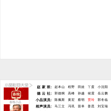
赵 家 班:
赵本山
程野
田娃
丫蛋
小沈阳
德 云 社:
郭德纲
高峰
孙越
候震
岳云鹏
小品演员:
陈佩斯
黄宏
蔡明
贾玲
郭冬临
春晚小品
相声演员:
马三立
冯巩
苗阜
姜昆
刘宝瑞