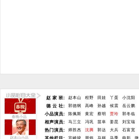
赵 家 班:
赵本山
程野
田娃
丫蛋
小沈阳
德 云 社:
郭德纲
高峰
孙越
候震
岳云鹏
小品演员:
陈佩斯
黄宏
蔡明
贾玲
郭冬临
春晚小品
相声演员:
马三立
冯巩
苗阜
姜昆
刘宝瑞
热门演员:
师胜杰
沈腾
郭达
大兵
石富宽
赵本山小品
其他栏目:
宫崎骏
周炜
马丽
马季
电影
微