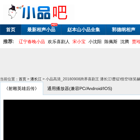
首页
最新相声小品
赵本山小品全集
郭德纲相声
推荐:
辽宁春晚小品
欢乐喜剧人
宋小宝
小沈阳
陈佩斯
沈腾
贾
当前位置：
首页
>
潘长江
> 小品高清_20180908跨界喜剧王 潘长江\曹征\悟空\
《射雕英雄后传》
通用播放器(兼容PC/Android/IOS)