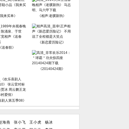
我来买单》
《相声:老骥新驹》
《新恋爱历险记》
《送春联》
《20140424期》
喜剧人第五季08》
赵海燕
张小飞
王小虎
杨冰