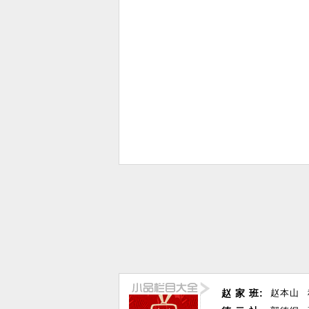
赵 家 班:
赵本山