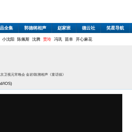
品全集
郭德纲相声
赵家班
德云社
笑星导航
小沈阳
陈佩斯
沈腾
贾玲
冯巩
苗阜
开心麻花
9北京卫视元宵晚会 金岩\陈溯相声《童话镇》
/IOS)