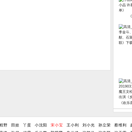
《
《欢乐
程野
田娃
丫蛋
小沈阳
宋小宝
王小利
刘小光
孙立荣
蔡维利