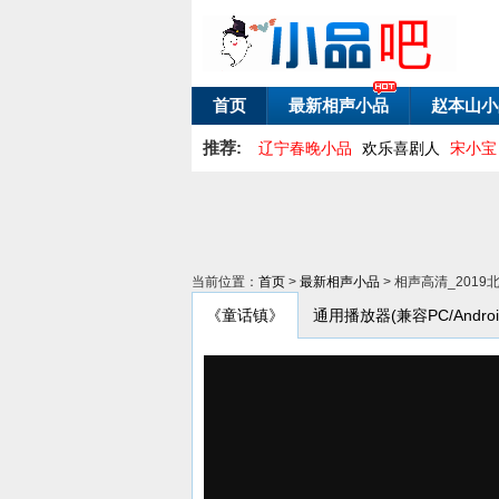
首页
最新相声小品
赵本山小
推荐:
辽宁春晚小品
欢乐喜剧人
宋小宝
当前位置：
首页
>
最新相声小品
> 相声高清_201
《童话镇》
通用播放器(兼容PC/Android