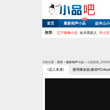
首页
最新相声小品
赵本山小
推荐:
辽宁春晚小品
欢乐喜剧人
宋小宝
当前位置：
首页
>
最新相声小品
> 小品高清_201
《恋人未满》
通用播放器(兼容PC/Andro