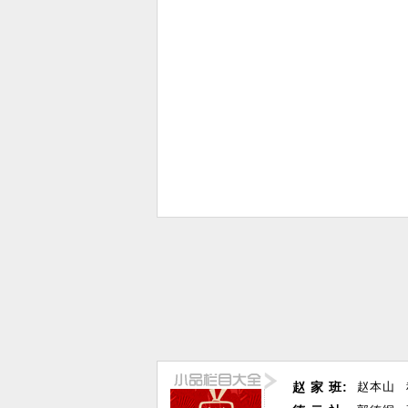
赵 家 班:
赵本山