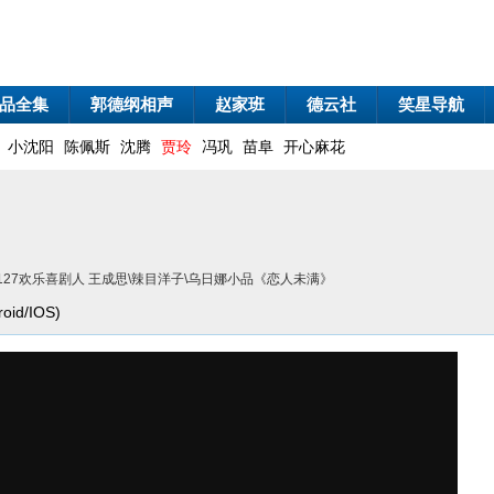
品全集
郭德纲相声
赵家班
德云社
笑星导航
小沈阳
陈佩斯
沈腾
贾玲
冯巩
苗阜
开心麻花
90127欢乐喜剧人 王成思\辣目洋子\乌日娜小品《恋人未满》
id/IOS)