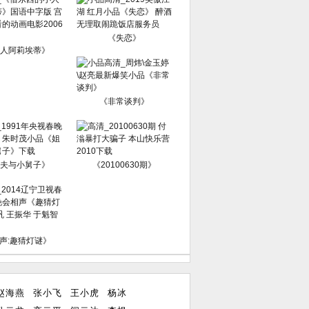
《失恋》
人阿莉埃蒂》
《非常谈判》
夫与小舅子》
《20100630期》
声:趣猜灯谜》
赵海燕
张小飞
王小虎
杨冰