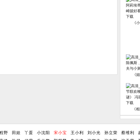
《小
《姐
《相
程野
田娃
丫蛋
小沈阳
宋小宝
王小利
刘小光
孙立荣
蔡维利