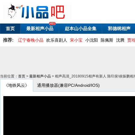
首页
最新相声小品
赵本山小品全集
郭德纲相声
推荐:
辽宁春晚小品
欢乐喜剧人
宋小宝
小沈阳
陈佩斯
沈腾
贾
当前位置：
首页
>
最新相声小品
> 相声高清_20180915相声有新人 陈印泉\侯振鹏
《地铁风云》
通用播放器(兼容PC/Android/IOS)