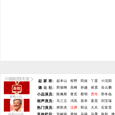
赵 家 班:
赵本山
程野
田娃
丫蛋
小沈阳
德 云 社:
郭德纲
高峰
孙越
候震
岳云鹏
小品演员:
陈佩斯
黄宏
蔡明
贾玲
郭冬临
春晚小品
相声演员:
马三立
冯巩
苗阜
姜昆
刘宝瑞
热门演员:
师胜杰
沈腾
郭达
大兵
石富宽
赵本山小品
其他栏目:
宫崎骏
周炜
马丽
马季
电影
微