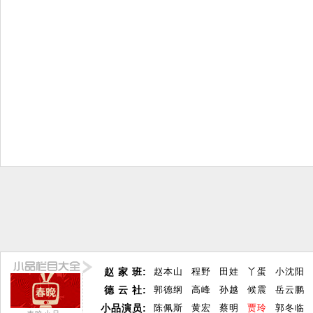
赵 家 班:
赵本山
程野
田娃
丫蛋
小沈阳
德 云 社:
郭德纲
高峰
孙越
候震
岳云鹏
小品演员:
陈佩斯
黄宏
蔡明
贾玲
郭冬临