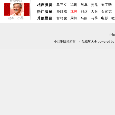
春晚小品
相声演员:
马三立
冯巩
苗阜
姜昆
刘宝瑞
热门演员:
师胜杰
沈腾
郭达
大兵
石富宽
赵本山小品
其他栏目:
宫崎骏
周炜
马丽
马季
电影
微
小品
小品吧版权所有：
小品搞笑大全
powered by