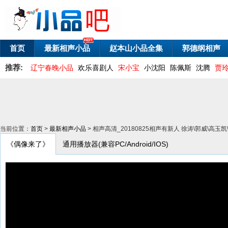
首页
最新相声小品
赵本山小品全集
郭德纲相声
推荐:
辽宁春晚小品
欢乐喜剧人
宋小宝
小沈阳
陈佩斯
沈腾
贾
当前位置：
首页
>
最新相声小品
> 相声高清_20180825相声有新人 徐涛\郭威\高
《偶像来了》
通用播放器(兼容PC/Android/IOS)