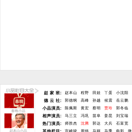
赵 家 班:
赵本山
程野
田娃
丫蛋
小沈阳
德 云 社:
郭德纲
高峰
孙越
候震
岳云鹏
小品演员:
陈佩斯
黄宏
蔡明
贾玲
郭冬临
春晚小品
相声演员:
马三立
冯巩
苗阜
姜昆
刘宝瑞
热门演员:
师胜杰
沈腾
郭达
大兵
石富宽
赵本山小品
其他栏目:
宫崎骏
周炜
马丽
马季
电影
微