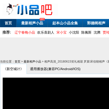
首页
最新相声小品
赵本山小品全集
郭德纲相声
推荐:
辽宁春晚小品
欢乐喜剧人
宋小宝
小沈阳
陈佩斯
沈腾
贾
当前位置：
首页
>
最新相声小品
> 相声高清_20180615笑礼相迎 罗真\宋伯朝相声
《新空城计》
通用播放器(兼容PC/Android/IOS)