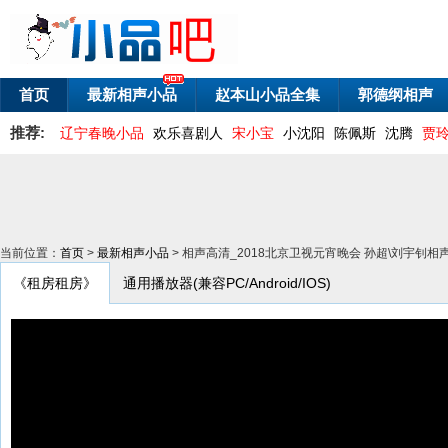
首页
最新相声小品
赵本山小品全集
郭德纲相声
推荐:
辽宁春晚小品
欢乐喜剧人
宋小宝
小沈阳
陈佩斯
沈腾
贾
当前位置：
首页
>
最新相声小品
> 相声高清_2018北京卫视元宵晚会 孙超\刘宇钊
《租房租房》
通用播放器(兼容PC/Android/IOS)