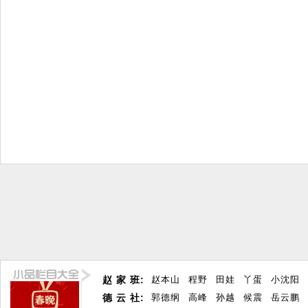
赵 家 班:
赵本山
程野
田娃
丫蛋
小沈阳
德 云 社:
郭德纲
高峰
孙越
候震
岳云鹏