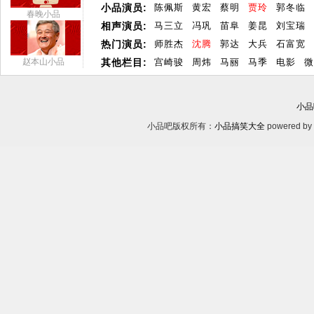
小品演员:
陈佩斯
黄宏
蔡明
贾玲
郭冬临
春晚小品
相声演员:
马三立
冯巩
苗阜
姜昆
刘宝瑞
热门演员:
师胜杰
沈腾
郭达
大兵
石富宽
赵本山小品
其他栏目:
宫崎骏
周炜
马丽
马季
电影
微
小品
小品吧版权所有：
小品搞笑大全
powered by