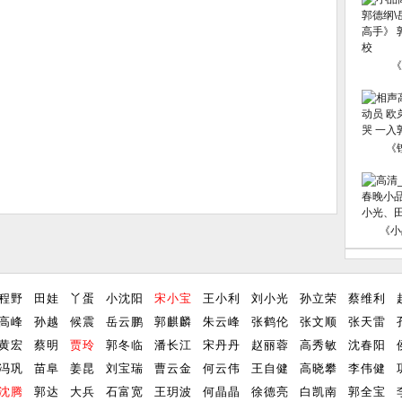
《
《
《小
程野
田娃
丫蛋
小沈阳
宋小宝
王小利
刘小光
孙立荣
蔡维利
高峰
孙越
候震
岳云鹏
郭麒麟
朱云峰
张鹤伦
张文顺
张天雷
黄宏
蔡明
贾玲
郭冬临
潘长江
宋丹丹
赵丽蓉
高秀敏
沈春阳
冯巩
苗阜
姜昆
刘宝瑞
曹云金
何云伟
王自健
高晓攀
李伟健
沈腾
郭达
大兵
石富宽
王玥波
何晶晶
徐德亮
白凯南
郭全宝