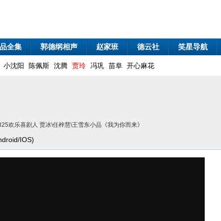
品全集
郭德纲相声
赵家班
德云社
笑星导航
小沈阳
陈佩斯
沈腾
贾玲
冯巩
苗阜
开心麻花
80325欢乐喜剧人 贾冰\任梓慧\王雪东小品《我为你而来》
oid/IOS)