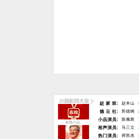
赵 家 班:
赵本山
德 云 社:
郭德纲
小品演员:
陈佩斯
春晚小品
相声演员:
马三立
热门演员:
师胜杰