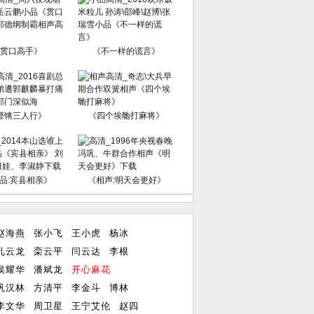
贯口高手》
《不一样的谎言》
铿锵三人行》
《四个埃毑打麻将》
品:宾县相亲》
《相声:明天会更好》
赵海燕
张小飞
王小虎
杨冰
孔云龙
栾云平
闫云达
李根
侯耀华
潘斌龙
开心麻花
巩汉林
方清平
李金斗
博林
李文华
周卫星
王宁艾伦
赵四