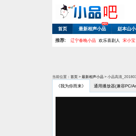
首页
最新相声小品
赵本山小
推荐:
辽宁春晚小品
欢乐喜剧人
宋小宝
当前位置：
首页
>
最新相声小品
> 小品高清_201
《我为你而来》
通用播放器(兼容PC/Andr