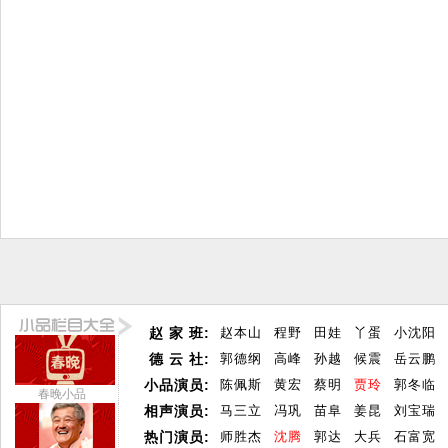
赵 家 班:
赵本山
程野
田娃
丫蛋
小沈阳
德 云 社:
郭德纲
高峰
孙越
候震
岳云鹏
小品演员:
陈佩斯
黄宏
蔡明
贾玲
郭冬临
春晚小品
相声演员:
马三立
冯巩
苗阜
姜昆
刘宝瑞
热门演员:
师胜杰
沈腾
郭达
大兵
石富宽