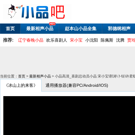
首页
最新相声小品
赵本山小品全集
郭德纲相声
推荐:
辽宁春晚小品
欢乐喜剧人
宋小宝
小沈阳
陈佩斯
沈腾
贾
当前位置：
首页
>
最新相声小品
> 小品高清_喜剧总动员小品 宋小宝\郭涛\卜钰\许
《冰山上的来客》
通用播放器(兼容PC/Android/IOS)