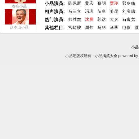
小品演员:
陈佩斯
黄宏
蔡明
贾玲
郭冬临
春晚小品
相声演员:
马三立
冯巩
苗阜
姜昆
刘宝瑞
热门演员:
师胜杰
沈腾
郭达
大兵
石富宽
赵本山小品
其他栏目:
宫崎骏
周炜
马丽
马季
电影
微
小品
小品吧版权所有：
小品搞笑大全
powered by