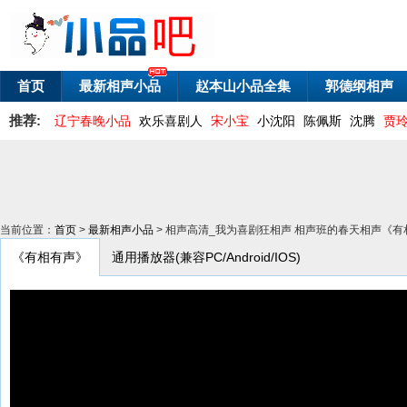
首页
最新相声小品
赵本山小品全集
郭德纲相声
推荐:
辽宁春晚小品
欢乐喜剧人
宋小宝
小沈阳
陈佩斯
沈腾
贾
当前位置：
首页
>
最新相声小品
> 相声高清_我为喜剧狂相声 相声班的春天相声《有
《有相有声》
通用播放器(兼容PC/Android/IOS)