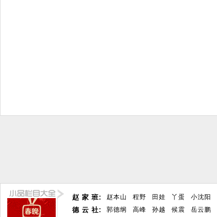
赵 家 班:
赵本山
程野
田娃
丫蛋
小沈阳
德 云 社:
郭德纲
高峰
孙越
候震
岳云鹏