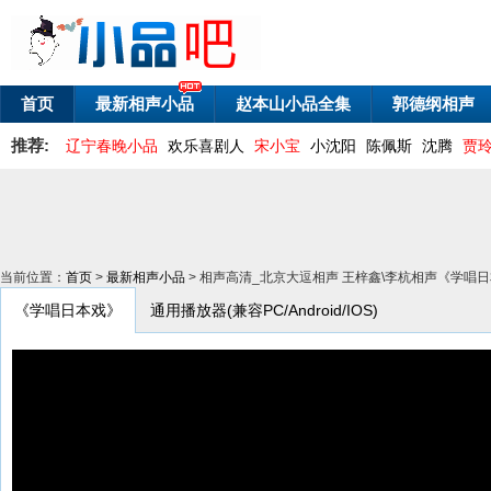
首页
最新相声小品
赵本山小品全集
郭德纲相声
推荐:
辽宁春晚小品
欢乐喜剧人
宋小宝
小沈阳
陈佩斯
沈腾
贾
当前位置：
首页
>
最新相声小品
> 相声高清_北京大逗相声 王梓鑫\李杭相声《学唱
《学唱日本戏》
通用播放器(兼容PC/Android/IOS)