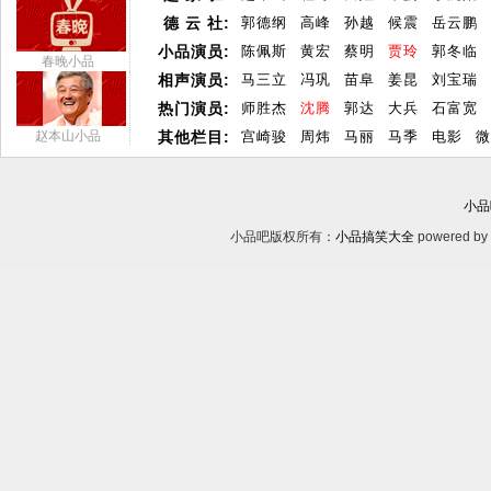
德 云 社:
郭德纲
高峰
孙越
候震
岳云鹏
小品演员:
陈佩斯
黄宏
蔡明
贾玲
郭冬临
春晚小品
相声演员:
马三立
冯巩
苗阜
姜昆
刘宝瑞
热门演员:
师胜杰
沈腾
郭达
大兵
石富宽
赵本山小品
其他栏目:
宫崎骏
周炜
马丽
马季
电影
微
小品
小品吧版权所有：
小品搞笑大全
powered by