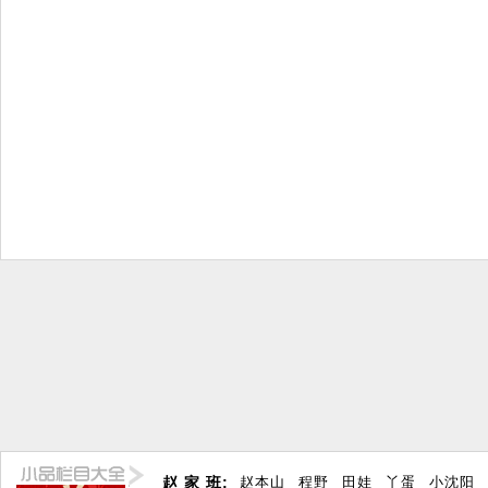
赵 家 班:
赵本山
程野
田娃
丫蛋
小沈阳