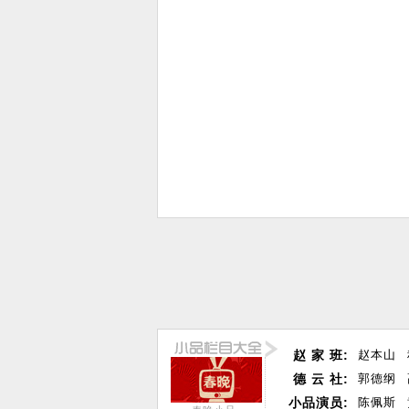
赵 家 班:
赵本山
德 云 社:
郭德纲
小品演员:
陈佩斯