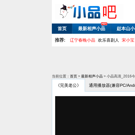
首页
最新相声小品
赵本山小
推荐:
辽宁春晚小品
欢乐喜剧人
宋小宝
当前位置：
首页
>
最新相声小品
> 小品高清_20
《完美老公》
通用播放器(兼容PC/Andro