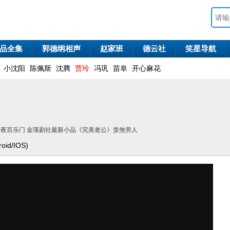
品全集
郭德纲相声
赵家班
德云社
笑星导航
小沈阳
陈佩斯
沈腾
贾玲
冯巩
苗阜
开心麻花
16今夜百乐门 金瑛剧社最新小品《完美老公》羡煞旁人
id/IOS)