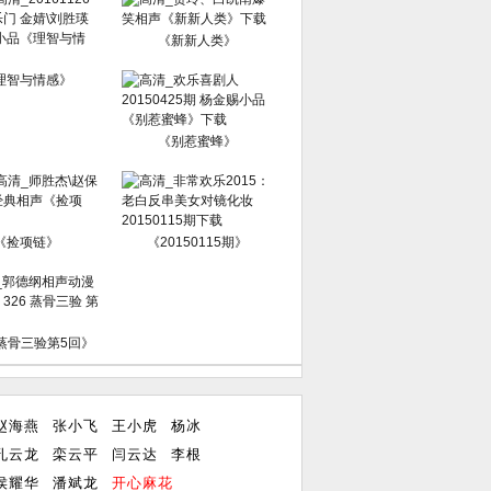
《新新人类》
理智与情感》
《别惹蜜蜂》
《捡项链》
《20150115期》
6蒸骨三验第5回》
赵海燕
张小飞
王小虎
杨冰
孔云龙
栾云平
闫云达
李根
侯耀华
潘斌龙
开心麻花