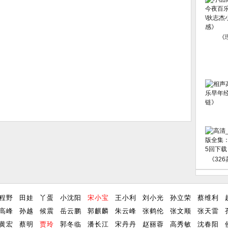
《
《32
程野
田娃
丫蛋
小沈阳
宋小宝
王小利
刘小光
孙立荣
蔡维利
高峰
孙越
候震
岳云鹏
郭麒麟
朱云峰
张鹤伦
张文顺
张天雷
黄宏
蔡明
贾玲
郭冬临
潘长江
宋丹丹
赵丽蓉
高秀敏
沈春阳