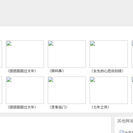
《团团圆圆过大年》
《两码事》
《女生的心思你别猜》
《团团圆圆过大年》
《贵客临门》
《七年之痒》
其他网