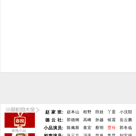
赵 家 班:
赵本山
程野
田娃
丫蛋
小沈阳
德 云 社:
郭德纲
高峰
孙越
候震
岳云鹏
小品演员:
陈佩斯
黄宏
蔡明
贾玲
郭冬临
春晚小品
相声演员:
马三立
冯巩
苗阜
姜昆
刘宝瑞