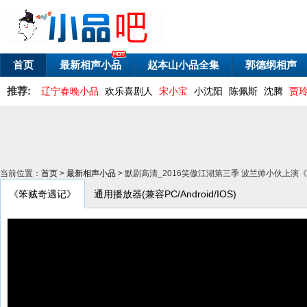
首页
最新相声小品
赵本山小品全集
郭德纲相声
推荐:
辽宁春晚小品
欢乐喜剧人
宋小宝
小沈阳
陈佩斯
沈腾
贾
当前位置：
首页
>
最新相声小品
> 默剧高清_2016笑傲江湖第三季 波兰帅小伙上
《笨贼奇遇记》
通用播放器(兼容PC/Android/IOS)