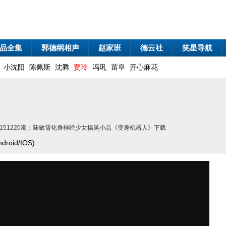
品全集
郭德纲相声
赵家班
德云社
笑星导航
小沈阳
陈佩斯
沈腾
贾玲
冯巩
苗阜
开心麻花
0151220期：陆敏雪化身神经少女搞笑小品《变身机器人》下载
oid/IOS)