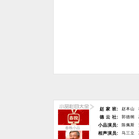
赵 家 班:
赵本山
德 云 社:
郭德纲
小品演员:
陈佩斯
春晚小品
相声演员:
马三立