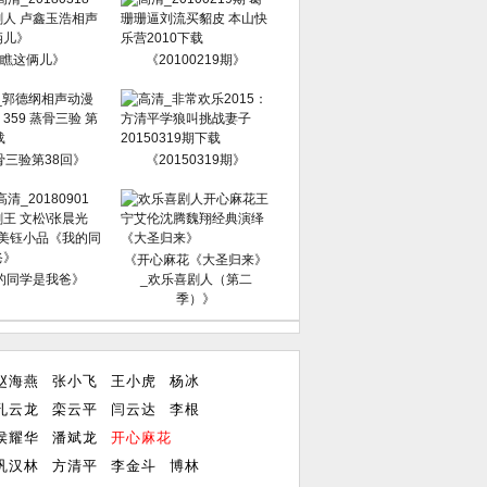
瞧这俩儿》
《20100219期》
骨三验第38回》
《20150319期》
《开心麻花《大圣归来》
的同学是我爸》
_欢乐喜剧人（第二
季）》
赵海燕
张小飞
王小虎
杨冰
孔云龙
栾云平
闫云达
李根
侯耀华
潘斌龙
开心麻花
巩汉林
方清平
李金斗
博林