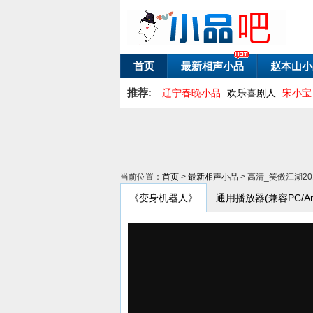
首页
最新相声小品
赵本山小
推荐:
辽宁春晚小品
欢乐喜剧人
宋小宝
当前位置：
首页
>
最新相声小品
> 高清_笑傲江湖2
《变身机器人》
通用播放器(兼容PC/Andr