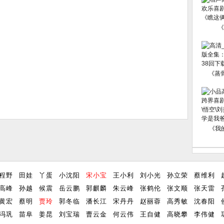
《
《蒸
《我
程野
田娃
丫蛋
小沈阳
宋小宝
王小利
刘小光
孙立荣
蔡维利
高峰
孙越
候震
岳云鹏
郭麒麟
朱云峰
张鹤伦
张文顺
张天雷
黄宏
蔡明
贾玲
郭冬临
潘长江
宋丹丹
赵丽蓉
高秀敏
沈春阳
冯巩
苗阜
姜昆
刘宝瑞
曹云金
何云伟
王自健
高晓攀
李伟健