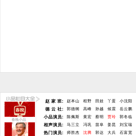
赵 家 班:
赵本山
程野
田娃
丫蛋
小沈阳
德 云 社:
郭德纲
高峰
孙越
候震
岳云鹏
小品演员:
陈佩斯
黄宏
蔡明
贾玲
郭冬临
春晚小品
相声演员:
马三立
冯巩
苗阜
姜昆
刘宝瑞
热门演员:
师胜杰
沈腾
郭达
大兵
石富宽