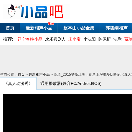
首页
最新相声小品
赵本山小品全集
郭德纲相声
推荐:
辽宁春晚小品
欢乐喜剧人
宋小宝
小沈阳
陈佩斯
沈腾
贾
当前位置：
首页
>
最新相声小品
> 高清_2015笑傲江湖：创意上演求爱历险记《真
《真人动漫秀》
通用播放器(兼容PC/Android/IOS)