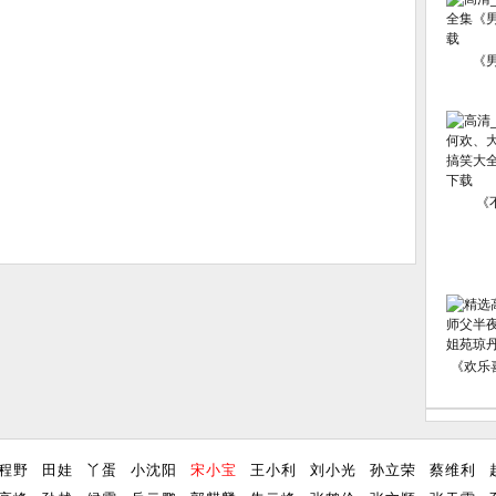
《
《
《欢乐喜
程野
田娃
丫蛋
小沈阳
宋小宝
王小利
刘小光
孙立荣
蔡维利