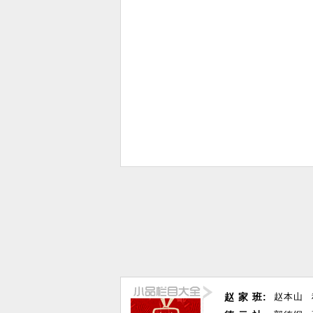
赵 家 班:
赵本山