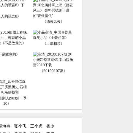
男人的谎言8》
《德云风云》
《土豪相亲》
不是故意的》
《20100107期》
剧人plus第一季
10》
赵海燕
张小飞
王小虎
杨冰