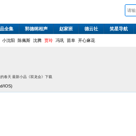
品全集
郭德纲相声
赵家班
德云社
笑星导航
小沈阳
陈佩斯
沈腾
贾玲
冯巩
苗阜
开心麻花
剧版的春天 最新小品《双龙会》下载
/IOS)