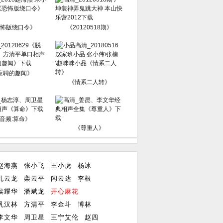
怖版绕口令》
《20120518期》
应聘的趣闻》
《情系二人转》
音频:算命》
《尊重人》
赵海燕
张小飞
王小虎
杨冰
孔云龙
栾云平
闫云达
李根
侯耀华
潘斌龙
开心麻花
巩汉林
方清平
李金斗
博林
李文华
周卫星
王宁艾伦
赵四