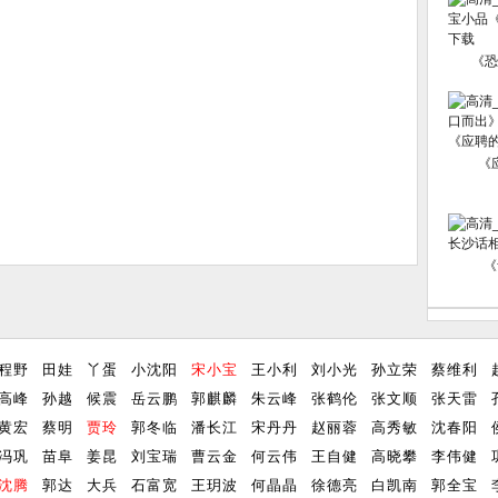
《恐
《
《
程野
田娃
丫蛋
小沈阳
宋小宝
王小利
刘小光
孙立荣
蔡维利
高峰
孙越
候震
岳云鹏
郭麒麟
朱云峰
张鹤伦
张文顺
张天雷
黄宏
蔡明
贾玲
郭冬临
潘长江
宋丹丹
赵丽蓉
高秀敏
沈春阳
冯巩
苗阜
姜昆
刘宝瑞
曹云金
何云伟
王自健
高晓攀
李伟健
沈腾
郭达
大兵
石富宽
王玥波
何晶晶
徐德亮
白凯南
郭全宝