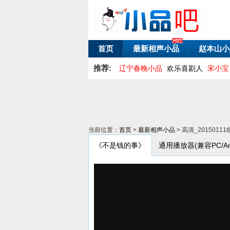
首页
最新相声小品
赵本山小
推荐:
辽宁春晚小品
欢乐喜剧人
宋小宝
当前位置：
首页
>
最新相声小品
> 高清_20150
《不是钱的事》
通用播放器(兼容PC/Andr