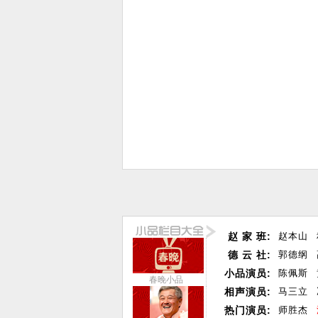
赵 家 班:
赵本山
德 云 社:
郭德纲
小品演员:
陈佩斯
春晚小品
相声演员:
马三立
热门演员:
师胜杰