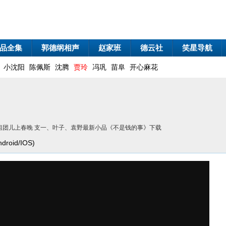
品全集
郭德纲相声
赵家班
德云社
笑星导航
小沈阳
陈佩斯
沈腾
贾玲
冯巩
苗阜
开心麻花
111组团儿上春晚 支一、叶子、袁野最新小品《不是钱的事》下载
oid/IOS)