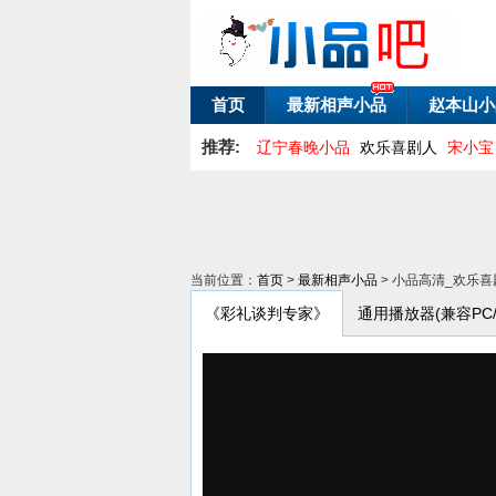
首页
最新相声小品
赵本山小
推荐:
辽宁春晚小品
欢乐喜剧人
宋小宝
当前位置：
首页
>
最新相声小品
> 小品高清_欢乐喜
《彩礼谈判专家》
通用播放器(兼容PC/An