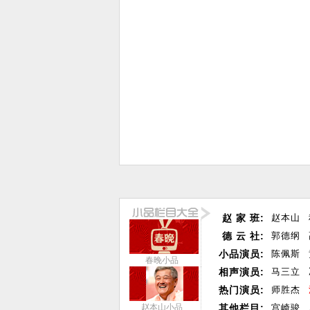
赵 家 班:
赵本山
德 云 社:
郭德纲
小品演员:
陈佩斯
春晚小品
相声演员:
马三立
热门演员:
师胜杰
赵本山小品
其他栏目:
宫崎骏