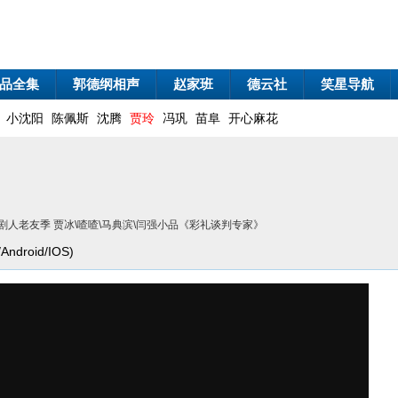
品全集
郭德纲相声
赵家班
德云社
笑星导航
小沈阳
陈佩斯
沈腾
贾玲
冯巩
苗阜
开心麻花
剧人老友季 贾冰\喳喳\马典滨\闫强小品《彩礼谈判专家》
droid/IOS)