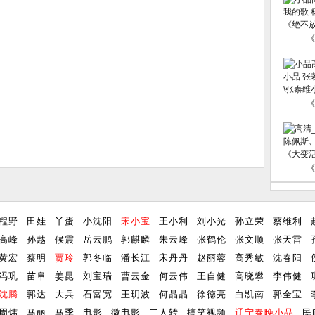
《
《
《
程野
田娃
丫蛋
小沈阳
宋小宝
王小利
刘小光
孙立荣
蔡维利
高峰
孙越
候震
岳云鹏
郭麒麟
朱云峰
张鹤伦
张文顺
张天雷
黄宏
蔡明
贾玲
郭冬临
潘长江
宋丹丹
赵丽蓉
高秀敏
沈春阳
冯巩
苗阜
姜昆
刘宝瑞
曹云金
何云伟
王自健
高晓攀
李伟健
沈腾
郭达
大兵
石富宽
王玥波
何晶晶
徐德亮
白凯南
郭全宝
周炜
马丽
马季
电影
微电影
二人转
搞笑视频
辽宁春晚小品
民