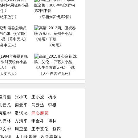
绝不放手》
《宰相刘罗锅第2回》
幕中无人》
《邻居》
大变活人》
《人生自古谁无死》
赵海燕
张小飞
王小虎
杨冰
孔云龙
栾云平
闫云达
李根
侯耀华
潘斌龙
开心麻花
巩汉林
方清平
李金斗
博林
李文华
周卫星
王宁艾伦
赵四
间小调
本山快乐营
欢乐喜剧人