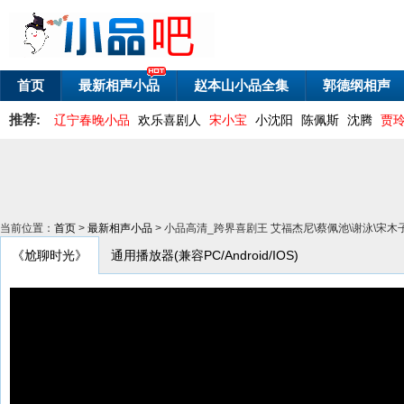
首页
最新相声小品
赵本山小品全集
郭德纲相声
推荐:
辽宁春晚小品
欢乐喜剧人
宋小宝
小沈阳
陈佩斯
沈腾
贾
当前位置：
首页
>
最新相声小品
> 小品高清_跨界喜剧王 艾福杰尼\蔡佩池\谢泳\宋
《尬聊时光》
通用播放器(兼容PC/Android/IOS)