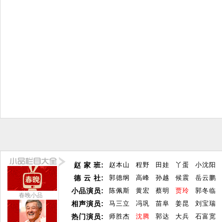
赵 家 班:
赵本山
程野
田娃
丫蛋
小沈阳
德 云 社:
郭德纲
高峰
孙越
候震
岳云鹏
小品演员:
陈佩斯
黄宏
蔡明
贾玲
郭冬临
春晚小品
相声演员:
马三立
冯巩
苗阜
姜昆
刘宝瑞
热门演员:
师胜杰
沈腾
郭达
大兵
石富宽