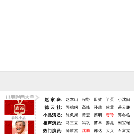
赵 家 班:
赵本山
程野
田娃
丫蛋
小沈阳
德 云 社:
郭德纲
高峰
孙越
候震
岳云鹏
小品演员:
陈佩斯
黄宏
蔡明
贾玲
郭冬临
春晚小品
相声演员:
马三立
冯巩
苗阜
姜昆
刘宝瑞
热门演员:
师胜杰
沈腾
郭达
大兵
石富宽