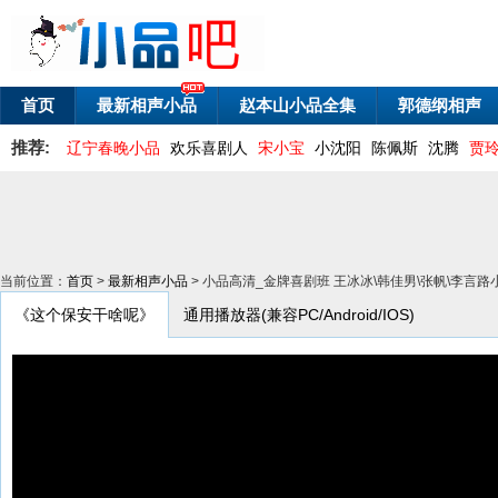
首页
最新相声小品
赵本山小品全集
郭德纲相声
推荐:
辽宁春晚小品
欢乐喜剧人
宋小宝
小沈阳
陈佩斯
沈腾
贾
当前位置：
首页
>
最新相声小品
> 小品高清_金牌喜剧班 王冰冰\韩佳男\张帆\李言
《这个保安干啥呢》
通用播放器(兼容PC/Android/IOS)