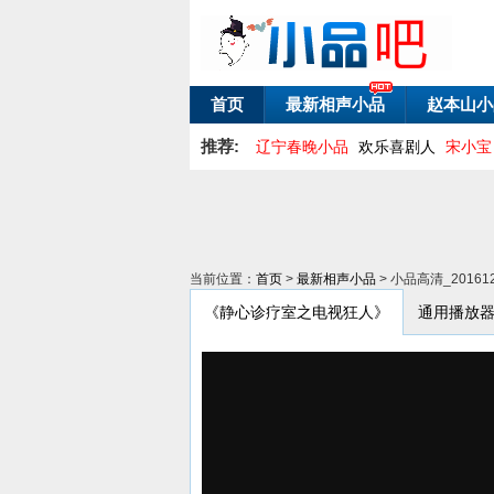
首页
最新相声小品
赵本山小
推荐:
辽宁春晚小品
欢乐喜剧人
宋小宝
当前位置：
首页
>
最新相声小品
> 小品高清_201
《静心诊疗室之电视狂人》
通用播放器(兼