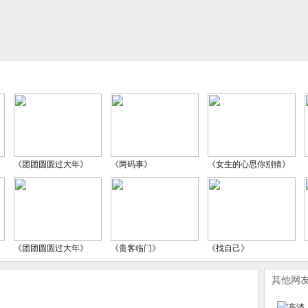
《团团圆圆过大年》
《两码事》
《女生的心思你别猜》
《团团圆圆过大年》
《贵客临门》
《找自己》
其他网