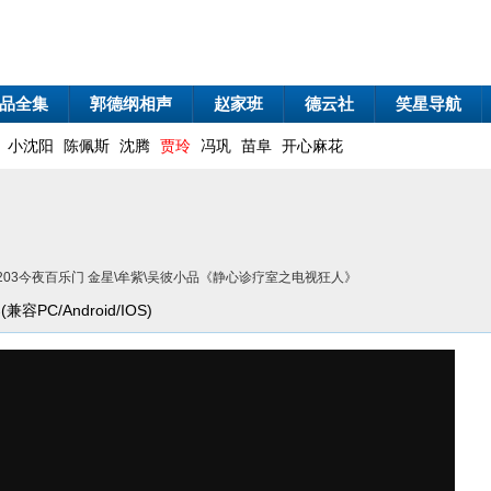
品全集
郭德纲相声
赵家班
德云社
笑星导航
小沈阳
陈佩斯
沈腾
贾玲
冯巩
苗阜
开心麻花
61203今夜百乐门 金星\牟紫\吴彼小品《静心诊疗室之电视狂人》
容PC/Android/IOS)