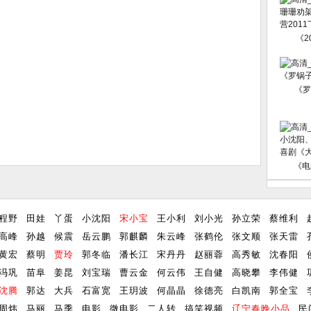
《2
《罗
《电
程野
田娃
丫蛋
小沈阳
宋小宝
王小利
刘小光
孙立荣
蔡维利
高峰
孙越
候震
岳云鹏
郭麒麟
朱云峰
张鹤伦
张文顺
张天雷
黄宏
蔡明
贾玲
郭冬临
潘长江
宋丹丹
赵丽蓉
高秀敏
沈春阳
冯巩
苗阜
姜昆
刘宝瑞
曹云金
何云伟
王自健
高晓攀
李伟健
沈腾
郭达
大兵
石富宽
王玥波
何晶晶
徐德亮
白凯南
郭全宝
周炜
马丽
马季
电影
微电影
二人转
搞笑视频
辽宁春晚小品
民