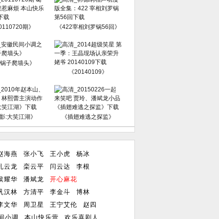
0110720期》
《422宰相刘罗锅56回》
锅子爬墙头》
《20140109》
影:大笑江湖》
《插翅难逃之探监》
赵海燕
张小飞
王小虎
杨冰
孔云龙
栾云平
闫云达
李根
侯耀华
潘斌龙
开心麻花
巩汉林
方清平
李金斗
博林
李文华
周卫星
王宁艾伦
赵四
间小调
本山快乐营
欢乐喜剧人