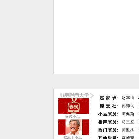
赵 家 班:
赵本山
德 云 社:
郭德纲
小品演员:
陈佩斯
春晚小品
相声演员:
马三立
热门演员:
师胜杰
赵本山小品
其他栏目:
宫崎骏