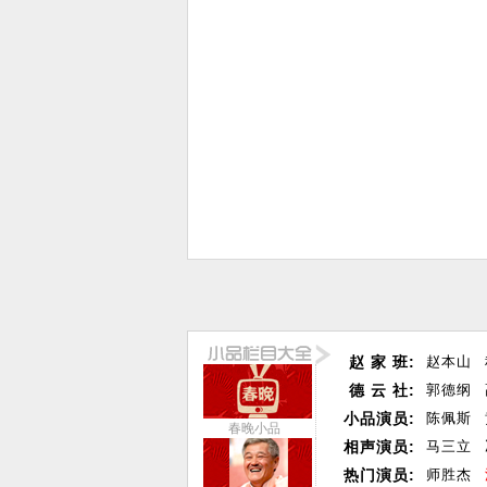
赵 家 班:
赵本山
德 云 社:
郭德纲
小品演员:
陈佩斯
春晚小品
相声演员:
马三立
热门演员:
师胜杰