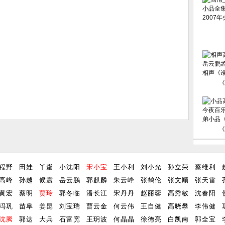
《
《
程野
田娃
丫蛋
小沈阳
宋小宝
王小利
刘小光
孙立荣
蔡维利
高峰
孙越
候震
岳云鹏
郭麒麟
朱云峰
张鹤伦
张文顺
张天雷
黄宏
蔡明
贾玲
郭冬临
潘长江
宋丹丹
赵丽蓉
高秀敏
沈春阳
冯巩
苗阜
姜昆
刘宝瑞
曹云金
何云伟
王自健
高晓攀
李伟健
沈腾
郭达
大兵
石富宽
王玥波
何晶晶
徐德亮
白凯南
郭全宝