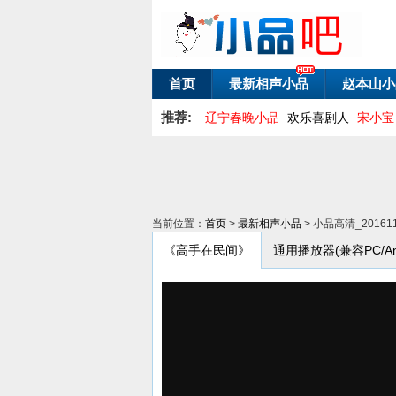
首页
最新相声小品
赵本山小
推荐:
辽宁春晚小品
欢乐喜剧人
宋小宝
当前位置：
首页
>
最新相声小品
> 小品高清_201
《高手在民间》
通用播放器(兼容PC/Andr