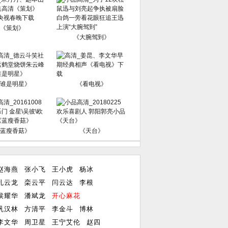
《策划》
《大腕驾到》
谁是明星》
《看电视》
蓝瘦香菇》
《天台》
赵海燕
张小飞
王小虎
杨冰
孔云龙
栾云平
闫云达
李根
侯耀华
潘斌龙
开心麻花
巩汉林
方清平
李金斗
博林
李文华
周卫星
王宁艾伦
赵四