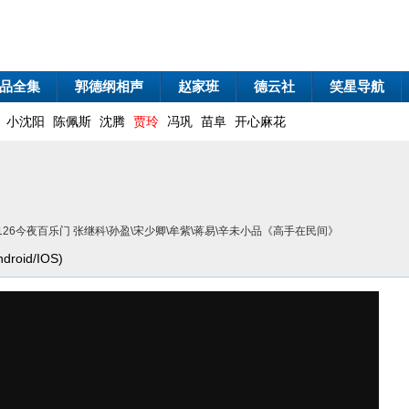
品全集
郭德纲相声
赵家班
德云社
笑星导航
小沈阳
陈佩斯
沈腾
贾玲
冯巩
苗阜
开心麻花
61126今夜百乐门 张继科\孙盈\宋少卿\牟紫\蒋易\辛未小品《高手在民间》
oid/IOS)