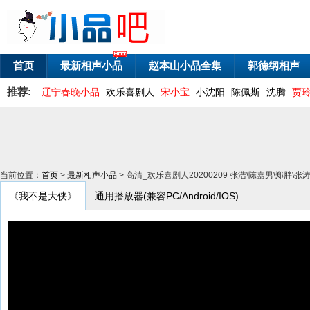
首页
最新相声小品
赵本山小品全集
郭德纲相声
推荐:
辽宁春晚小品
欢乐喜剧人
宋小宝
小沈阳
陈佩斯
沈腾
贾
当前位置：
首页
>
最新相声小品
> 高清_欢乐喜剧人20200209 张浩\陈嘉男\郑胖
《我不是大侠》
通用播放器(兼容PC/Android/IOS)