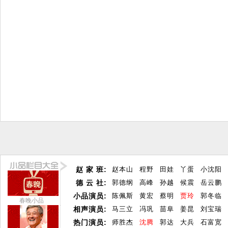
赵 家 班:
赵本山
程野
田娃
丫蛋
小沈阳
德 云 社:
郭德纲
高峰
孙越
候震
岳云鹏
小品演员:
陈佩斯
黄宏
蔡明
贾玲
郭冬临
春晚小品
相声演员:
马三立
冯巩
苗阜
姜昆
刘宝瑞
热门演员:
师胜杰
沈腾
郭达
大兵
石富宽