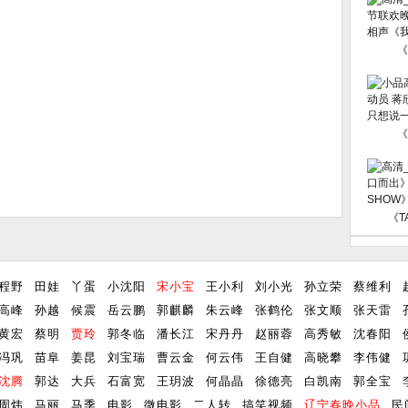
《
《
《T
程野
田娃
丫蛋
小沈阳
宋小宝
王小利
刘小光
孙立荣
蔡维利
高峰
孙越
候震
岳云鹏
郭麒麟
朱云峰
张鹤伦
张文顺
张天雷
黄宏
蔡明
贾玲
郭冬临
潘长江
宋丹丹
赵丽蓉
高秀敏
沈春阳
冯巩
苗阜
姜昆
刘宝瑞
曹云金
何云伟
王自健
高晓攀
李伟健
沈腾
郭达
大兵
石富宽
王玥波
何晶晶
徐德亮
白凯南
郭全宝
周炜
马丽
马季
电影
微电影
二人转
搞笑视频
辽宁春晚小品
民