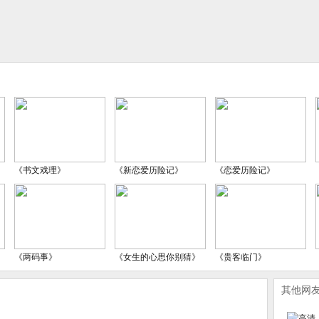
《书文戏理》
《新恋爱历险记》
《恋爱历险记》
《两码事》
《女生的心思你别猜》
《贵客临门》
其他网