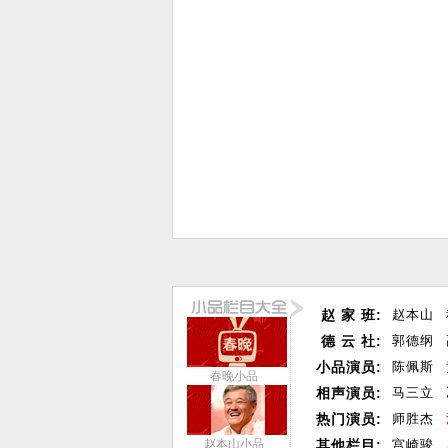
赵 家 班:
赵本山
德 云 社:
郭德纲
小品演员:
陈佩斯
春晚小品
相声演员:
马三立
热门演员:
师胜杰
赵本山小品
其他栏目:
宫崎骏