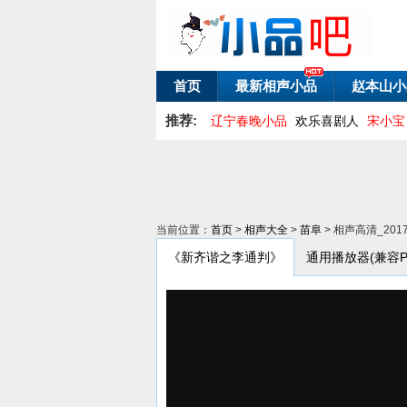
首页
最新相声小品
赵本山小
推荐:
辽宁春晚小品
欢乐喜剧人
宋小宝
当前位置：
首页
>
相声大全
>
苗阜
> 相声高清_20
《新齐谐之李通判》
通用播放器(兼容PC/A