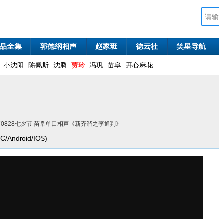
品全集
郭德纲相声
赵家班
德云社
笑星导航
小沈阳
陈佩斯
沈腾
贾玲
冯巩
苗阜
开心麻花
170828七夕节 苗阜单口相声《新齐谐之李通判》
ndroid/IOS)