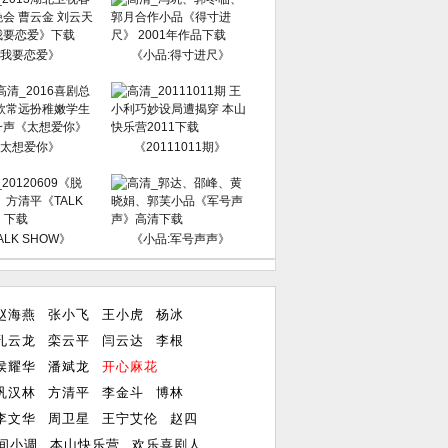
我要恋爱》
《小品:得寸进尺》
太想爱你》
《20111011期》
ALK SHOW》
《小品:军号声声》
赵海燕
张小飞
王小虎
杨冰
孔云龙
栾云平
闫云达
李根
侯耀华
潘斌龙
开心麻花
巩汉林
方清平
李金斗
博林
李文华
周卫星
王宁艾伦
赵四
间小调
本山快乐营
欢乐喜剧人