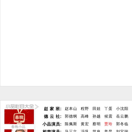
赵 家 班:
赵本山
程野
田娃
丫蛋
小沈阳
德 云 社:
郭德纲
高峰
孙越
候震
岳云鹏
小品演员:
陈佩斯
黄宏
蔡明
贾玲
郭冬临
春晚小品
相声演员:
马三立
冯巩
苗阜
姜昆
刘宝瑞