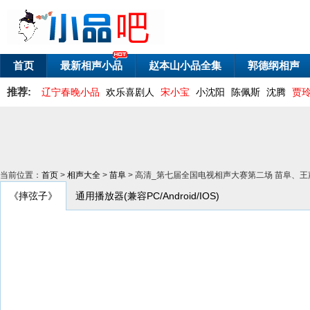
首页
最新相声小品
赵本山小品全集
郭德纲相声
推荐:
辽宁春晚小品
欢乐喜剧人
宋小宝
小沈阳
陈佩斯
沈腾
贾
当前位置：
首页
>
相声大全
>
苗阜
> 高清_第七届全国电视相声大赛第二场 苗阜、
《摔弦子》
通用播放器(兼容PC/Android/IOS)