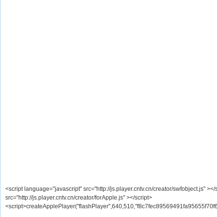
<script language="javascript" src="http://js.player.cntv.cn/creator/swfobject.js" ><
src="http://js.player.cntv.cn/creator/forApple.js" ></script>
<script>createApplePlayer("flashPlayer",640,510,"f8c7fec89569491fa95655f70f6