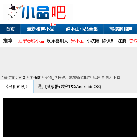
首页
最新相声小品
赵本山小品全集
郭德纲相声
推荐:
辽宁春晚小品
欢乐喜剧人
宋小宝
小沈阳
陈佩斯
沈腾
贾
当前位置：
首页
>
李伟健
> 高清_李伟健、武斌搞笑相声《出租司机》下载
《出租司机》
通用播放器(兼容PC/Android/IOS)