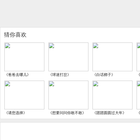
猜你喜欢
《爸爸去哪儿》
《球迷打岔》
《白话梆子》
《请您选择》
《想要问问你敢不敢》
《团团圆圆过大年》