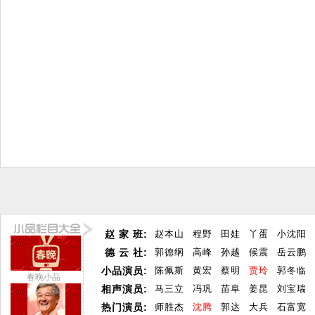
赵 家 班:
赵本山
程野
田娃
丫蛋
小沈阳
德 云 社:
郭德纲
高峰
孙越
候震
岳云鹏
小品演员:
陈佩斯
黄宏
蔡明
贾玲
郭冬临
春晚小品
相声演员:
马三立
冯巩
苗阜
姜昆
刘宝瑞
热门演员:
师胜杰
沈腾
郭达
大兵
石富宽