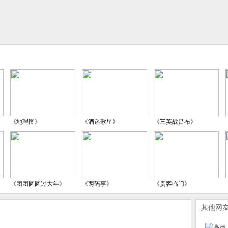
《地理图》
《酒迷歌星》
《三英战吕布》
《团团圆圆过大年》
《两码事》
《贵客临门》
其他网