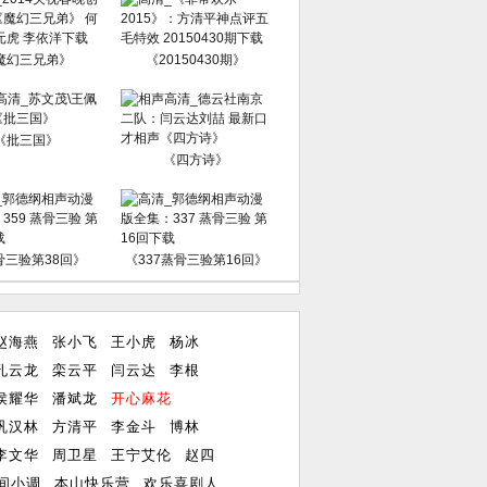
魔幻三兄弟》
《20150430期》
《批三国》
《四方诗》
骨三验第38回》
《337蒸骨三验第16回》
赵海燕
张小飞
王小虎
杨冰
孔云龙
栾云平
闫云达
李根
侯耀华
潘斌龙
开心麻花
巩汉林
方清平
李金斗
博林
李文华
周卫星
王宁艾伦
赵四
间小调
本山快乐营
欢乐喜剧人