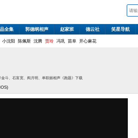
品全集
郭德纲相声
赵家班
德云社
笑星导航
小沈阳
陈佩斯
沈腾
贾玲
冯巩
苗阜
开心麻花
晚 李金斗、石富宽、阎月明、单联丽相声《跑题》下载
OS)