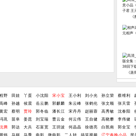
《
《蒸
程野
田娃
丫蛋
小沈阳
宋小宝
王小利
刘小光
孙立荣
蔡维利
高峰
孙越
候震
岳云鹏
郭麒麟
朱云峰
张鹤伦
张文顺
张天雷
黄宏
蔡明
贾玲
郭冬临
潘长江
宋丹丹
赵丽蓉
高秀敏
沈春阳
冯巩
苗阜
姜昆
刘宝瑞
曹云金
何云伟
王自健
高晓攀
李伟健
沈腾
郭达
大兵
石富宽
王玥波
何晶晶
徐德亮
白凯南
郭全宝
周炜
马丽
马季
电影
微电影
二人转
搞笑视频
辽宁春晚小品
民