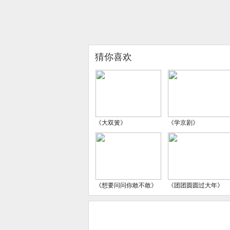
猜你喜欢
《大双簧》
《学京剧》
《想要问问你敢不敢》
《团团圆圆过大年》