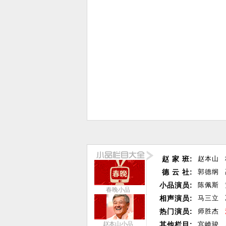
赵 家 班:
赵本山
德 云 社:
郭德纲
小品演员:
陈佩斯
春晚小品
相声演员:
马三立
热门演员:
师胜杰
赵本山小品
其他栏目:
宫崎骏