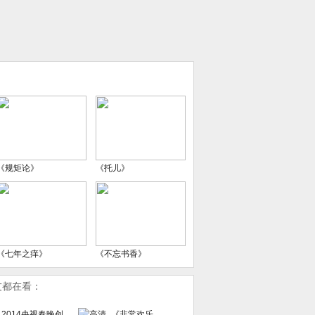
《规矩论》
《托儿》
《七年之痒》
《不忘书香》
友都在看：