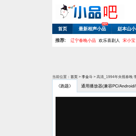
首页
最新相声小品
赵本山小
推荐:
辽宁春晚小品
欢乐喜剧人
宋小宝
当前位置：
首页
>
李金斗
> 高清_1994年央视春
《跑题》
通用播放器(兼容PC/Android/I