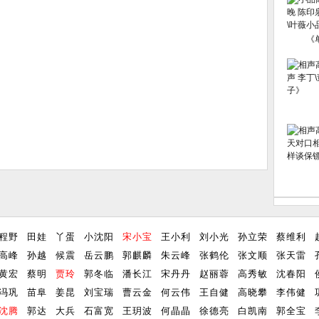
《
程野
田娃
丫蛋
小沈阳
宋小宝
王小利
刘小光
孙立荣
蔡维利
高峰
孙越
候震
岳云鹏
郭麒麟
朱云峰
张鹤伦
张文顺
张天雷
黄宏
蔡明
贾玲
郭冬临
潘长江
宋丹丹
赵丽蓉
高秀敏
沈春阳
冯巩
苗阜
姜昆
刘宝瑞
曹云金
何云伟
王自健
高晓攀
李伟健
沈腾
郭达
大兵
石富宽
王玥波
何晶晶
徐德亮
白凯南
郭全宝