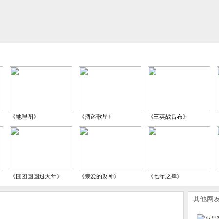
《地理图》
《酒迷歌星》
《三英战吕布》
《团团圆圆过大年》
《亲爱的财神》
《七年之痒》
其他网