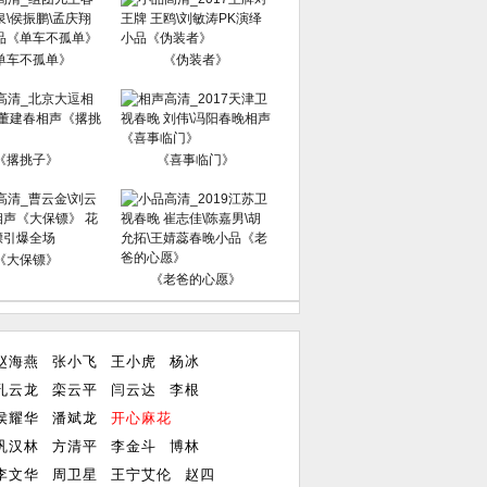
单车不孤单》
《伪装者》
《撂挑子》
《喜事临门》
《大保镖》
《老爸的心愿》
赵海燕
张小飞
王小虎
杨冰
孔云龙
栾云平
闫云达
李根
侯耀华
潘斌龙
开心麻花
巩汉林
方清平
李金斗
博林
李文华
周卫星
王宁艾伦
赵四