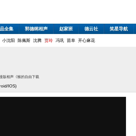
品全集
郭德纲相声
赵家班
德云社
笑星导航
小沈阳
陈佩斯
沈腾
贾玲
冯巩
苗阜
开心麻花
动漫版相声《猴的自由下载
id/IOS)