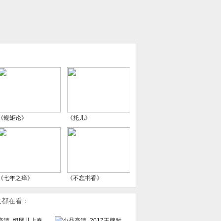
《规矩论》
《托儿》
《七年之痒》
《不忘书香》
友都在看：