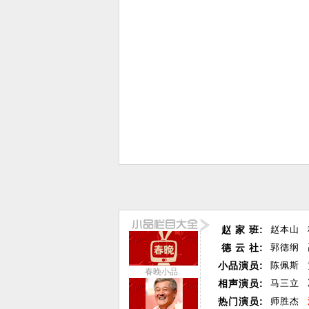
赵 家 班:
赵本山
德 云 社:
郭德纲
小品演员:
陈佩斯
春晚小品
相声演员:
马三立
热门演员:
师胜杰