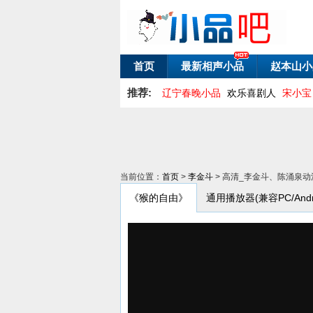
首页
最新相声小品
赵本山小
推荐:
辽宁春晚小品
欢乐喜剧人
宋小宝
当前位置：
首页
>
李金斗
> 高清_李金斗、陈涌泉
《猴的自由》
通用播放器(兼容PC/Andro