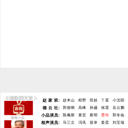
赵 家 班:
赵本山
程野
田娃
丫蛋
小沈阳
德 云 社:
郭德纲
高峰
孙越
候震
岳云鹏
小品演员:
陈佩斯
黄宏
蔡明
贾玲
郭冬临
春晚小品
相声演员:
马三立
冯巩
苗阜
姜昆
刘宝瑞