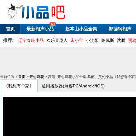
首页
最新相声小品
赵本山小品全集
郭德纲相声
推荐:
辽宁春晚小品
欢乐喜剧人
宋小宝
小沈阳
陈佩斯
沈腾
贾
当前位置：
首页
>
开心麻花
> 高清_开心麻花小品全集 马丽、艾伦小品《我想有个家
《我想有个家》
通用播放器(兼容PC/Android/IOS)