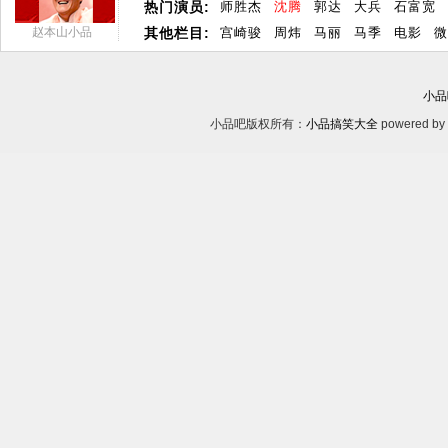
热门演员:
师胜杰
沈腾
郭达
大兵
石富宽
赵本山小品
其他栏目:
宫崎骏
周炜
马丽
马季
电影
微
小品
小品吧版权所有：
小品搞笑大全
powered by