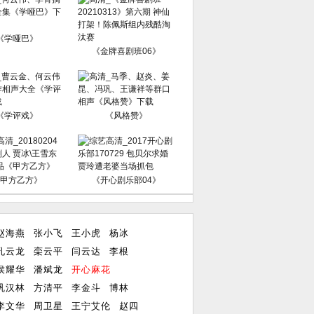
《学哑巴》
《金牌喜剧班06》
《学评戏》
《风格赞》
甲方乙方》
《开心剧乐部04》
赵海燕
张小飞
王小虎
杨冰
孔云龙
栾云平
闫云达
李根
侯耀华
潘斌龙
开心麻花
巩汉林
方清平
李金斗
博林
李文华
周卫星
王宁艾伦
赵四