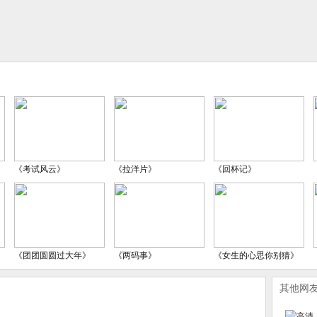
《考试风云》
《拉洋片》
《回杯记》
《团团圆圆过大年》
《两码事》
《女生的心思你别猜》
其他网