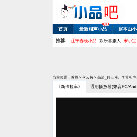
首页
最新相声小品
赵本山小
推荐:
辽宁春晚小品
欢乐喜剧人
宋小宝
当前位置：
首页
>
何云伟
> 高清_何云伟、李菁相
《新怯拉车》
通用播放器(兼容PC/Andro