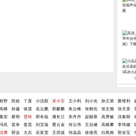
《
程野
田娃
丫蛋
小沈阳
宋小宝
王小利
刘小光
孙立荣
蔡维利
高峰
孙越
候震
岳云鹏
郭麒麟
朱云峰
张鹤伦
张文顺
张天雷
黄宏
蔡明
贾玲
郭冬临
潘长江
宋丹丹
赵丽蓉
高秀敏
沈春阳
冯巩
苗阜
姜昆
刘宝瑞
曹云金
何云伟
王自健
高晓攀
李伟健
沈腾
郭达
大兵
石富宽
王玥波
何晶晶
徐德亮
白凯南
郭全宝