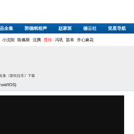
品全集
郭德纲相声
赵家班
德云社
笑星导航
小沈阳
陈佩斯
沈腾
贾玲
冯巩
苗阜
开心麻花
声全集《新怯拉车》下载
id/IOS)