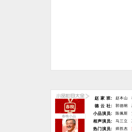
赵 家 班:
赵本山
德 云 社:
郭德纲
小品演员:
陈佩斯
春晚小品
相声演员:
马三立
热门演员:
师胜杰