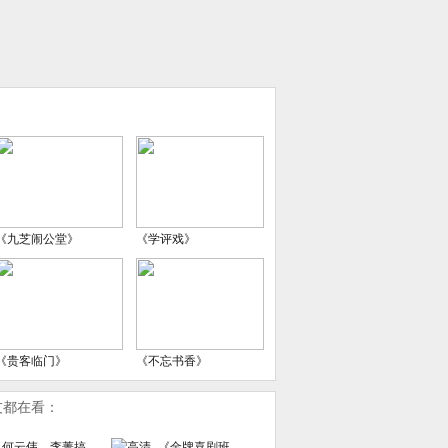
《九芝闹公堂》
《学评戏》
《贵客临门》
《不忘书香》
友都在看：