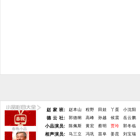
赵 家 班:
赵本山
程野
田娃
丫蛋
小沈阳
德 云 社:
郭德纲
高峰
孙越
候震
岳云鹏
小品演员:
陈佩斯
黄宏
蔡明
贾玲
郭冬临
春晚小品
相声演员:
马三立
冯巩
苗阜
姜昆
刘宝瑞