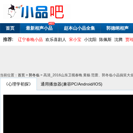
首页
最新相声小品
赵本山小品全集
郭德纲相声
推荐:
辽宁春晚小品
欢乐喜剧人
宋小宝
小沈阳
陈佩斯
沈腾
贾
当前位置：
首页
>
郭冬临
> 高清_2016山东卫视春晚 黄杨 范蕾、郭冬临小品搞笑
《心理学初探》
通用播放器(兼容PC/Android/IOS)