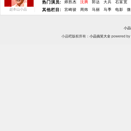
热门演员:
师胜杰
沈腾
郭达
大兵
石富宽
赵本山小品
其他栏目:
宫崎骏
周炜
马丽
马季
电影
微
小品
小品吧版权所有：
小品搞笑大全
powered by